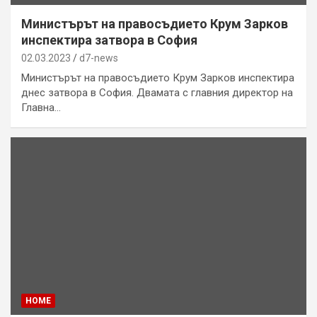
Министърът на правосъдието Крум Зарков
инспектира затвора в София
02.03.2023
d7-news
Министърът на правосъдието Крум Зарков инспектира
днес затвора в София. Двамата с главния директор на
Главна…
HOME