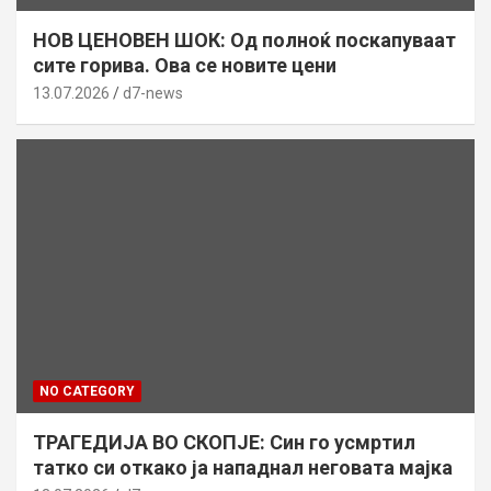
НОВ ЦЕНОВЕН ШОК: Од полноќ поскапуваат
сите горива. Ова се новите цени
13.07.2026
d7-news
NO CATEGORY
ТРАГЕДИЈА ВО СКОПЈЕ: Син го усмртил
татко си откако ја нападнал неговата мајка