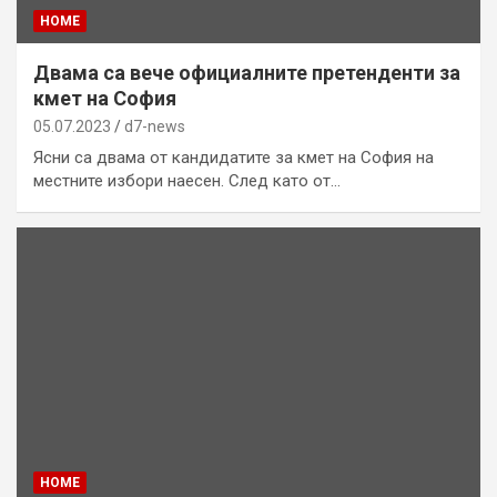
HOME
Двама са вече официалните претенденти за
кмет на София
05.07.2023
d7-news
Ясни са двама от кандидатите за кмет на София на
местните избори наесен. След като от…
HOME