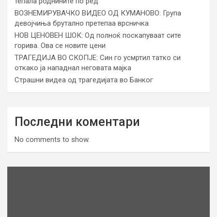
тепала роднините по ред
ВОЗНЕМИРУВАЧКО ВИДЕО ОД КУМАНОВО: Група
девојчиња брутално претепаа врсничка
НОВ ЦЕНОВЕН ШОК: Од полноќ поскапуваат сите
горива. Ова се новите цени
ТРАГЕДИЈА ВО СКОПЈЕ: Син го усмртил татко си
откако ја нападнал неговата мајка
Страшни видеа од трагедијата во Банког
Последни коментари
No comments to show.