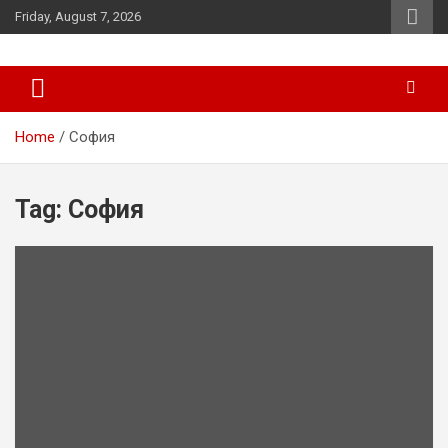
Skip
Friday, August 7, 2026
to
content
News
d7-news.com
Home
София
Tag:
София