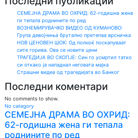
Последни публикации
СЕМЕЈНА ДРАМА ВО ОХРИД: 62-годишна жена
ги тепала роднините по ред
ВОЗНЕМИРУВАЧКО ВИДЕО ОД КУМАНОВО:
Група девојчиња брутално претепаа врсничка
НОВ ЦЕНОВЕН ШОК: Од полноќ поскапуваат
сите горива. Ова се новите цени
ТРАГЕДИЈА ВО СКОПЈЕ: Син го усмртил татко
си откако ја нападнал неговата мајка
Страшни видеа од трагедијата во Банког
Последни коментари
No comments to show.
No category
СЕМЕЈНА ДРАМА ВО ОХРИД:
62-годишна жена ги тепала
роднините по ред