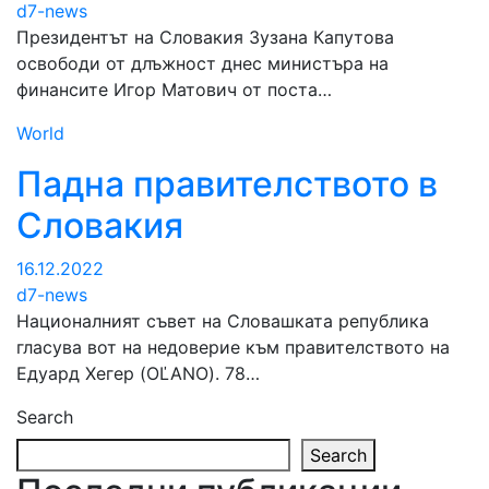
d7-news
Президентът на Словакия Зузана Капутова
освободи от длъжност днес министъра на
финансите Игор Матович от поста…
World
Падна правителството в
Словакия
16.12.2022
d7-news
Националният съвет на Словашката република
гласува вот на недоверие към правителството на
Едуард Хегер (OĽANO). 78…
Search
Search