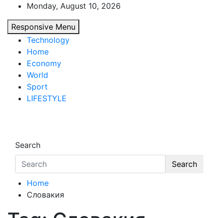
Skip
Monday, August 10, 2026
to
Responsive Menu
content
Technology
Home
Economy
World
Sport
LIFESTYLE
d7-news.com
News
Search
Search
Home
Словакия