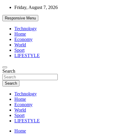
Skip
Friday, August 7, 2026
to
content
Responsive Menu
Technology
Home
Economy
World
Sport
LIFESTYLE
News
Search
d7-news.com
Search
Technology
Home
Economy
World
Sport
LIFESTYLE
Home