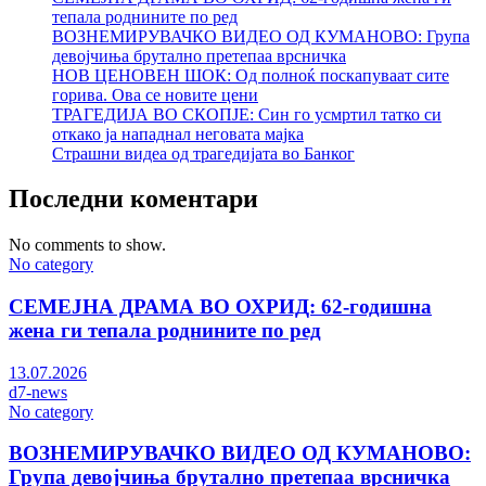
тепала роднините по ред
ВОЗНЕМИРУВАЧКО ВИДЕО ОД КУМАНОВО: Група
девојчиња брутално претепаа врсничка
НОВ ЦЕНОВЕН ШОК: Од полноќ поскапуваат сите
горива. Ова се новите цени
ТРАГЕДИЈА ВО СКОПЈЕ: Син го усмртил татко си
откако ја нападнал неговата мајка
Страшни видеа од трагедијата во Банког
Последни коментари
No comments to show.
No category
СЕМЕЈНА ДРАМА ВО ОХРИД: 62-годишна
жена ги тепала роднините по ред
13.07.2026
d7-news
No category
ВОЗНЕМИРУВАЧКО ВИДЕО ОД КУМАНОВО:
Група девојчиња брутално претепаа врсничка