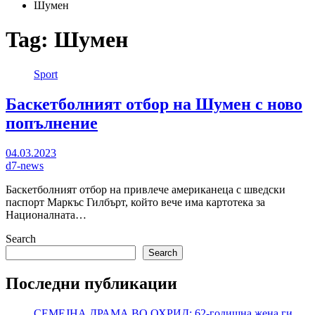
Шумен
Tag:
Шумен
Sport
Баскетболният отбор на Шумен с ново
попълнение
04.03.2023
d7-news
Баскетболният отбор на привлече американеца с шведски
паспорт Маркъс Гилбърт, който вече има картотека за
Националната…
Search
Search
Последни публикации
СЕМЕЈНА ДРАМА ВО ОХРИД: 62-годишна жена ги