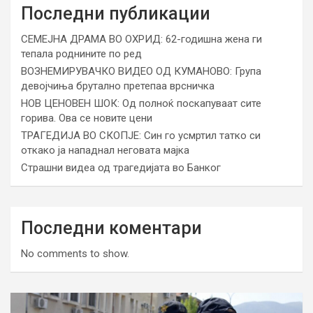
Последни публикации
СЕМЕЈНА ДРАМА ВО ОХРИД: 62-годишна жена ги
тепала роднините по ред
ВОЗНЕМИРУВАЧКО ВИДЕО ОД КУМАНОВО: Група
девојчиња брутално претепаа врсничка
НОВ ЦЕНОВЕН ШОК: Од полноќ поскапуваат сите
горива. Ова се новите цени
ТРАГЕДИЈА ВО СКОПЈЕ: Син го усмртил татко си
откако ја нападнал неговата мајка
Страшни видеа од трагедијата во Банког
Последни коментари
No comments to show.