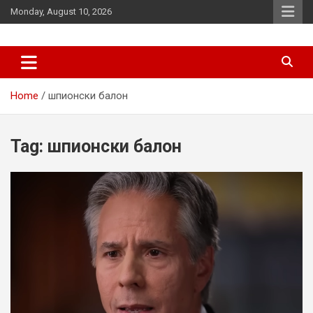
Skip
Monday, August 10, 2026
to
content
News
d7-news.com
Home
шпионски балон
Tag:
шпионски балон