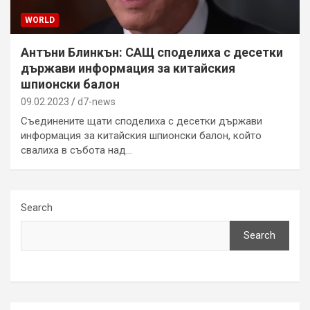
WORLD
Антъни Блинкън: САЩ споделиха с десетки
държави информация за китайския
шпионски балон
09.02.2023
d7-news
Съединените щати споделиха с десетки държави
информация за китайския шпионски балон, който
свалиха в събота над…
Search
Search