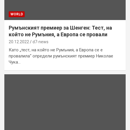
WORLD
Румънският премиер за Шенген: Тест, на
който не Румъния, а Европа се провали
20.12.2022
d7-news
Като „тест, на който не Румъния, а Европа се е
провалила“ определи румънският премиер Николае
Чука…