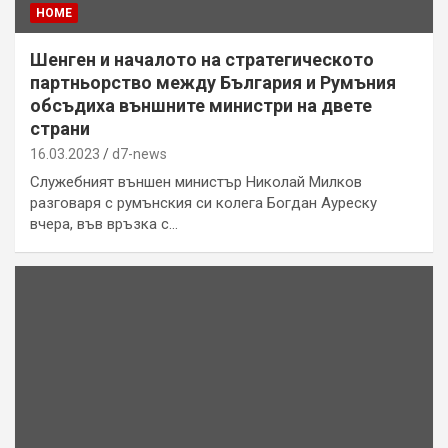
HOME
Шенген и началото на стратегическото
партньорство между България и Румъния
обсъдиха външните министри на двете
страни
16.03.2023
d7-news
Служебният външен министър Николай Милков
разговаря с румънския си колега Богдан Ауреску
вчера, във връзка с…