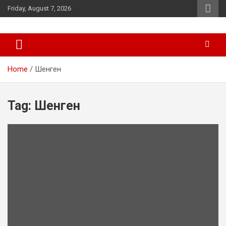
Skip
Friday, August 7, 2026
to
content
News
d7-news.com
Home
Шенген
Tag:
Шенген