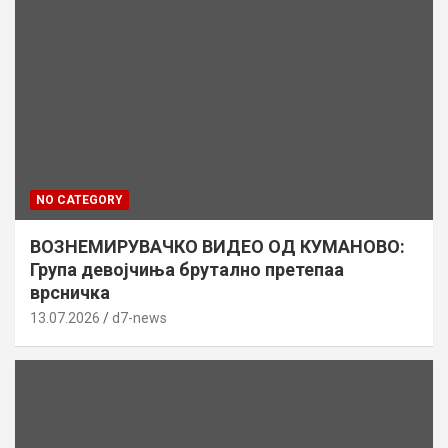
NO CATEGORY
ВОЗНЕМИРУВАЧКО ВИДЕО ОД КУМАНОВО:
Група девојчиња брутално претепаа
врсничка
13.07.2026
d7-news