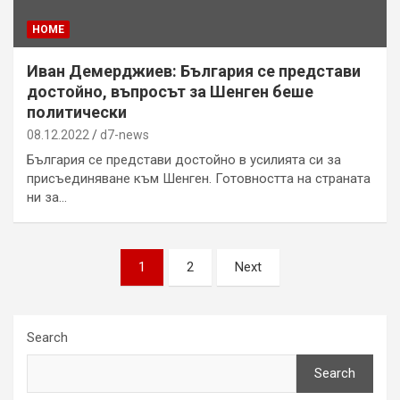
HOME
Иван Демерджиев: България се представи
достойно, въпросът за Шенген беше
политически
08.12.2022
d7-news
България се представи достойно в усилията си за
присъединяване към Шенген. Готовността на страната
ни за…
Posts
1
2
Next
pagination
Search
Search