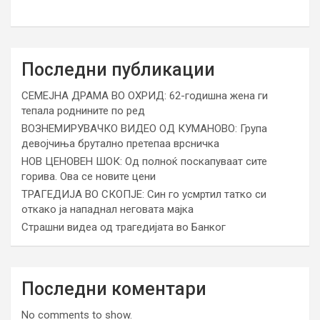
Последни публикации
СЕМЕЈНА ДРАМА ВО ОХРИД: 62-годишна жена ги
тепала роднините по ред
ВОЗНЕМИРУВАЧКО ВИДЕО ОД КУМАНОВО: Група
девојчиња брутално претепаа врсничка
НОВ ЦЕНОВЕН ШОК: Од полноќ поскапуваат сите
горива. Ова се новите цени
ТРАГЕДИЈА ВО СКОПЈЕ: Син го усмртил татко си
откако ја нападнал неговата мајка
Страшни видеа од трагедијата во Банког
Последни коментари
No comments to show.