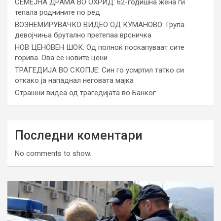
СЕМЕЈНА ДРАМА ВО ОХРИД: 62-годишна жена ги
тепала роднините по ред
ВОЗНЕМИРУВАЧКО ВИДЕО ОД КУМАНОВО: Група
девојчиња брутално претепаа врсничка
НОВ ЦЕНОВЕН ШОК: Од полноќ поскапуваат сите
горива. Ова се новите цени
ТРАГЕДИЈА ВО СКОПЈЕ: Син го усмртил татко си
откако ја нападнал неговата мајка
Страшни видеа од трагедијата во Банког
Последни коментари
No comments to show.