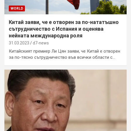
WORLD
Китай заяви, че е отворен за по-нататъшно
сътрудничество с Испания и оценява
нейната международна роля
31.03.2023
d7-news
Китайският премиер Ли Цян заяви, че Китай е отворен
за по-тясно сътрудничество във всички области с…