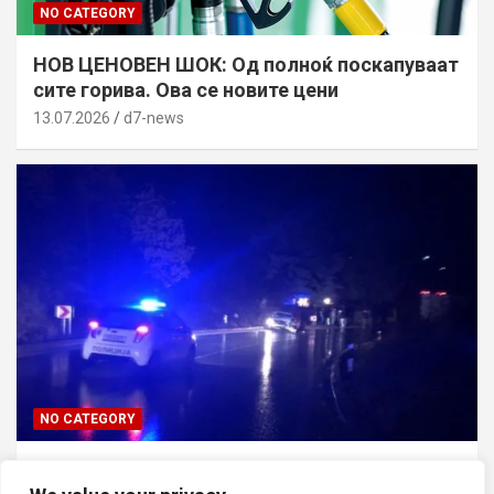
NO CATEGORY
НОВ ЦЕНОВЕН ШОК: Од полноќ поскапуваат
сите горива. Ова се новите цени
13.07.2026
d7-news
NO CATEGORY
ТРАГЕДИЈА ВО СКОПЈЕ: Син го усмртил