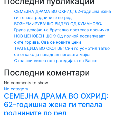
Последни публикации
СЕМЕЈНА ДРАМА ВО ОХРИД: 62-годишна жена
ги тепала роднините по ред
ВОЗНЕМИРУВАЧКО ВИДЕО ОД КУМАНОВО:
Група девојчиња брутално претепаа врсничка
НОВ ЦЕНОВЕН ШОК: Од полноќ поскапуваат
сите горива. Ова се новите цени
ТРАГЕДИЈА ВО СКОПЈЕ: Син го усмртил татко
си откако ја нападнал неговата мајка
Страшни видеа од трагедијата во Банког
Последни коментари
No comments to show.
No category
СЕМЕЈНА ДРАМА ВО ОХРИД:
62-годишна жена ги тепала
роднините по ред