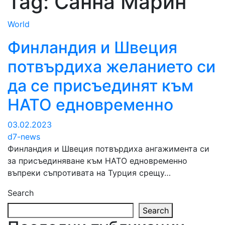
Tag:
Санна Марин
World
Финландия и Швеция
потвърдиха желанието си
да се присъединят към
НАТО едновременно
03.02.2023
d7-news
Финландия и Швеция потвърдиха ангажимента си
за присъединяване към НАТО едновременно
въпреки съпротивата на Турция срещу…
Search
Search