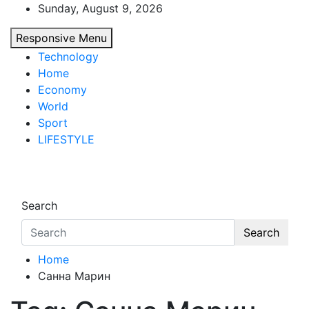
Skip
Sunday, August 9, 2026
to
Responsive Menu
content
Technology
Home
Economy
World
Sport
LIFESTYLE
d7-news.com
News
Search
Search
Home
Санна Марин