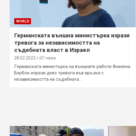
WORLD
Германската външна министърка изрази
тревога за независимостта на
съдебната власт в Израел
28.02.2023
d7-news
Германската министърка на външните работи Аналена
Бербок изрази днес тревога във връзка с
независимостта на съдебната…