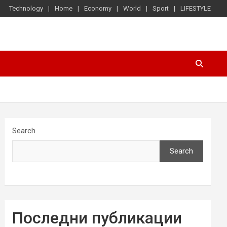
Technology
Home
Economy
World
Sport
LIFESTYLE
Search
Search
Последни публикации