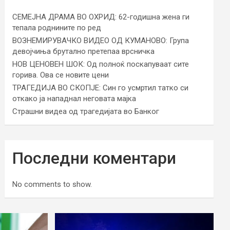
СЕМЕЈНА ДРАМА ВО ОХРИД: 62-годишна жена ги
тепала роднините по ред
ВОЗНЕМИРУВАЧКО ВИДЕО ОД КУМАНОВО: Група
девојчиња брутално претепаа врсничка
НОВ ЦЕНОВЕН ШОК: Од полноќ поскапуваат сите
горива. Ова се новите цени
ТРАГЕДИЈА ВО СКОПЈЕ: Син го усмртил татко си
откако ја нападнал неговата мајка
Страшни видеа од трагедијата во Банког
Последни коментари
No comments to show.