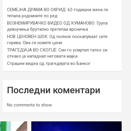
СЕМЕЈНА ДРАМА ВО ОХРИД: 62-годишна жена ги
тепала роднините по ред
ВОЗНЕМИРУВАЧКО ВИДЕО ОД КУМАНОВО: Група
девојчиња брутално претепаа врсничка
НОВ ЦЕНОВЕН ШОК: Од полноќ поскапуваат сите
горива. Ова се новите цени
ТРАГЕДИЈА ВО СКОПЈЕ: Син го усмртил татко си
откако ја нападнал неговата мајка
Страшни видеа од трагедијата во Банког
Последни коментари
No comments to show.