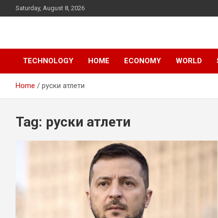
Skip
Saturday, August 8, 2026
to
content
News
d7-news.com
TECHNOLOGY
HOME
ECONOMY
WORLD
Home
руски атлети
Tag:
руски атлети