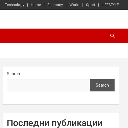
Technology
Home
Economy
World
Sport
LIFESTYLE
Search
Search
Последни публикации