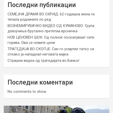
Последни публикации
СЕМЕЈНА ДРАМА ВО ОХРИД: 62-годишна жена ги
тепала роднините по ред
ВОЗНЕМИРУВАЧКО ВИДЕО ОД КУМАНОВО: Група
девојчиња брутално претепаа врсничка
НОВ ЦЕНОВЕН ШОК: Од полноќ поскапуваат сите
горива. Ова се новите цени
ТРАГЕДИЈА ВО СКОПЈЕ: Син го усмртил татко си
откако ја нападнал неговата мајка
Страшни видеа од трагедијата во Банког
Последни коментари
No comments to show.