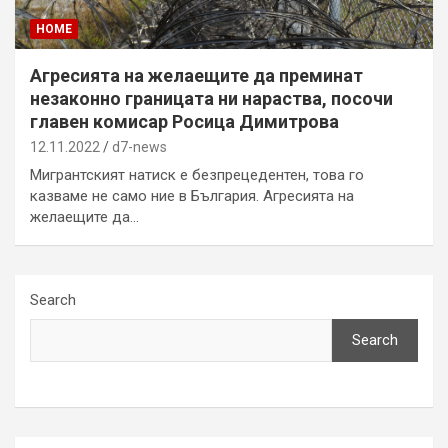
HOME
Агресията на желаещите да преминат
незаконно границата ни нараства, посочи
главен комисар Росица Димитрова
12.11.2022
d7-news
Мигрантският натиск е безпрецедентен, това го
казваме не само ние в България. Агресията на
желаещите да…
Search
Search