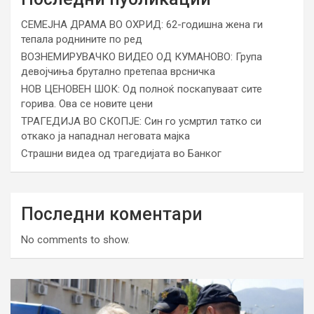
СЕМЕЈНА ДРАМА ВО ОХРИД: 62-годишна жена ги
тепала роднините по ред
ВОЗНЕМИРУВАЧКО ВИДЕО ОД КУМАНОВО: Група
девојчиња брутално претепаа врсничка
НОВ ЦЕНОВЕН ШОК: Од полноќ поскапуваат сите
горива. Ова се новите цени
ТРАГЕДИЈА ВО СКОПЈЕ: Син го усмртил татко си
откако ја нападнал неговата мајка
Страшни видеа од трагедијата во Банког
Последни коментари
No comments to show.