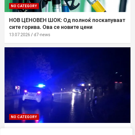
NO CATEGORY
НОВ ЦЕНОВЕН ШОК: Од полноќ поскапуваат
сите горива. Ова се новите цени
13.07.2026
d7-news
NO CATEGORY
ТРАГЕДИЈА ВО СКОПЈЕ: Син го усмртил