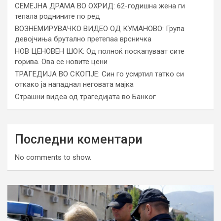
СЕМЕЈНА ДРАМА ВО ОХРИД: 62-годишна жена ги
тепала роднините по ред
ВОЗНЕМИРУВАЧКО ВИДЕО ОД КУМАНОВО: Група
девојчиња брутално претепаа врсничка
НОВ ЦЕНОВЕН ШОК: Од полноќ поскапуваат сите
горива. Ова се новите цени
ТРАГЕДИЈА ВО СКОПЈЕ: Син го усмртил татко си
откако ја нападнал неговата мајка
Страшни видеа од трагедијата во Банког
Последни коментари
No comments to show.