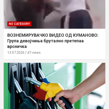
NO CATEGORY
ВОЗНЕМИРУВАЧКО ВИДЕО ОД КУМАНОВО:
Група девојчиња брутално претепаа
врсничка
13.07.2026
d7-news