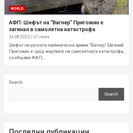
WORLD
АФП: Шефът на “Вагнер” Пригожин е
загинал в самолетна катастрофа
24.08.2023
d7-news
Шефът на руската наемническа армия “Вагнер” Евгений
Пригожин е сред жертвите на самолетната катастрофа,
съобщава АФП,…
Search
Search
Последни публикации