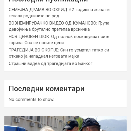
СЕМЕЈНА ДРАМА ВО ОХРИД: 62-годишна жена ги
тепала роднините по ред
ВОЗНЕМИРУВАЧКО ВИДЕО ОД КУМАНОВО: Група
девојчиња брутално претепаа врсничка
НОВ ЦЕНОВЕН ШОК: Од полноќ поскапуваат сите
горива. Ова се новите цени
ТРАГЕДИЈА ВО СКОПЈЕ: Син го усмртил татко си
откако ја нападнал неговата мајка
Страшни видеа од трагедијата во Банког
Последни коментари
No comments to show.