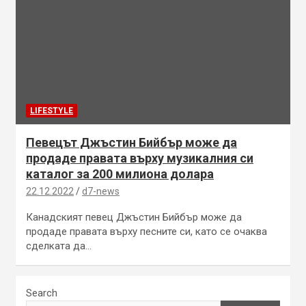
LIFESTYLE
Певецът Джъстин Бийбър може да
продаде правата върху музикалния си
каталог за 200 милиона долара
22.12.2022
d7-news
Канадският певец Джъстин Бийбър може да
продаде правата върху песните си, като се очаква
сделката да…
Search