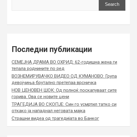
Search
Последни публикации
СЕМЕЈНА ДРАМА ВО ОХРИД: 62-годишна жена ги
тепала роднините по ред
ВОЗНЕМИРУВАЧКО ВИДЕО ОД КУМАНОВО: Група
девојчиња брутално претепаа врсничка
НОВ ЦЕНОВЕН ШОК: Од полноќ поскапуваат сите
горива. Ова се новите цени
ТРАГЕДИЈА ВО СКОПЈЕ: Син го усмртил татко си
откако ја нападнал неговата мајка
Страшни видеа од трагедијата во Банког