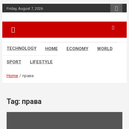
Skip
Friday, August 7, 2026
to
content
News
d7-news.com
TECHNOLOGY
HOME
ECONOMY
WORLD
SPORT
LIFESTYLE
Home
права
Tag:
права