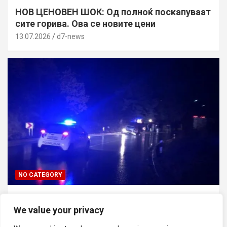
НОВ ЦЕНОВЕН ШОК: Од полноќ поскапуваат
сите горива. Ова се новите цени
13.07.2026
d7-news
NO CATEGORY
ТРАГЕДИЈА ВО СКОПЈЕ: Син го усмртил
татко си откако ја нападнал неговата мајка
We value your privacy
13.07.2026
d7-news