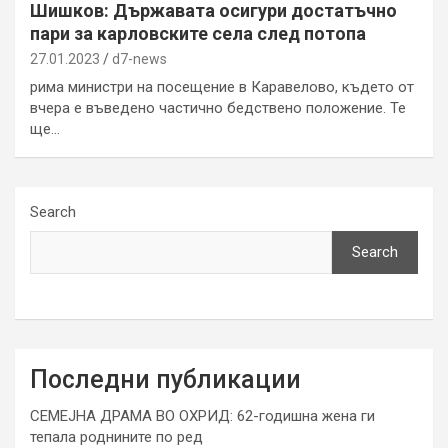
Шишков: Държавата осигури достатъчно
пари за карловските села след потопа
27.01.2023
d7-news
рима министри на посещение в Каравелово, където от
вчера е въведено частично бедствено положение. Те
ще…
Search
Search
Последни публикации
СЕМЕЈНА ДРАМА ВО ОХРИД: 62-годишна жена ги
тепала роднините по ред