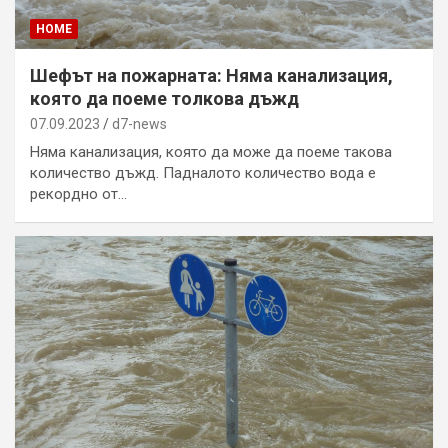
HOME
Шефът на пожарната: Няма канализация,
която да поеме толкова дъжд
07.09.2023
d7-news
Няма канализация, която да може да поеме такова
количество дъжд. Падналото количество вода е
рекордно от…