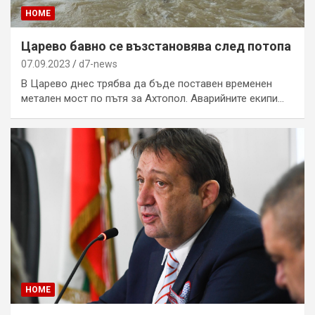
HOME
Царево бавно се възстановява след потопа
07.09.2023
d7-news
В Царево днес трябва да бъде поставен временен
метален мост по пътя за Ахтопол. Аварийните екипи…
HOME