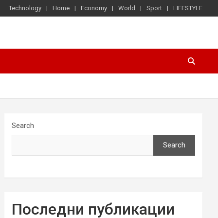
Technology
Home
Economy
World
Sport
LIFESTYLE
Search
Search
Последни публикации