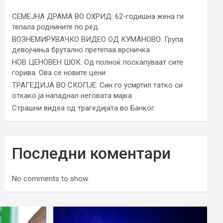
СЕМЕЈНА ДРАМА ВО ОХРИД: 62-годишна жена ги
тепала роднините по ред
ВОЗНЕМИРУВАЧКО ВИДЕО ОД КУМАНОВО: Група
девојчиња брутално претепаа врсничка
НОВ ЦЕНОВЕН ШОК: Од полноќ поскапуваат сите
горива. Ова се новите цени
ТРАГЕДИЈА ВО СКОПЈЕ: Син го усмртил татко си
откако ја нападнал неговата мајка
Страшни видеа од трагедијата во Банког
Последни коментари
No comments to show.