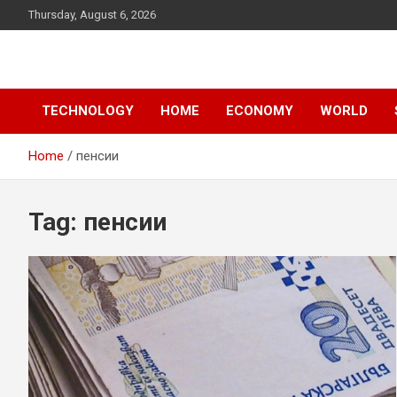
Skip
Thursday, August 6, 2026
to
content
News
d7-news.com
TECHNOLOGY
HOME
ECONOMY
WORLD
Home
пенсии
Tag:
пенсии