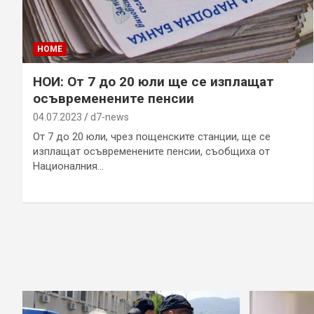
HOME
НОИ: От 7 до 20 юли ще се изплащат
осъвременените пенсии
04.07.2023
d7-news
От 7 до 20 юли, чрез пощенските станции, ще се
изплащат осъвременените пенсии, съобщиха от
Националния…