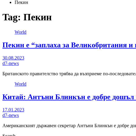
Пекин
Tag:
Пекин
World
Пекин е “заплаха за Великобритания и 
30.08.2023
d7-news
Британското правителство трябва да възприеме по-последовате
World
Китай: Антъни Блинкън е добре дошъл
17.01.2023
d7-news
Американският държавен секретар Антъни Блинкън е добре до
Search