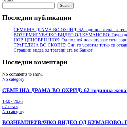
Search
Последни публикации
СЕМЕЈНА ДРАМА ВО ОХРИД: 62-годишна жена ги тепал
ВОЗНЕМИРУВАЧКО ВИДЕО ОД КУМАНОВО: Група девојч
НОВ ЦЕНОВЕН ШОК: Од полноќ поскапуваат сите горива
ТРАГЕДИЈА ВО СКОПЈЕ: Син го усмртил татко си откако 
Страшни видеа од трагедијата во Банког
Последни коментари
No comments to show.
No category
СЕМЕЈНА ДРАМА ВО ОХРИД: 62-годишна жена ги
13.07.2026
d7-news
No category
ВОЗНЕМИРУВАЧКО ВИДЕО ОД КУМАНОВО: Група