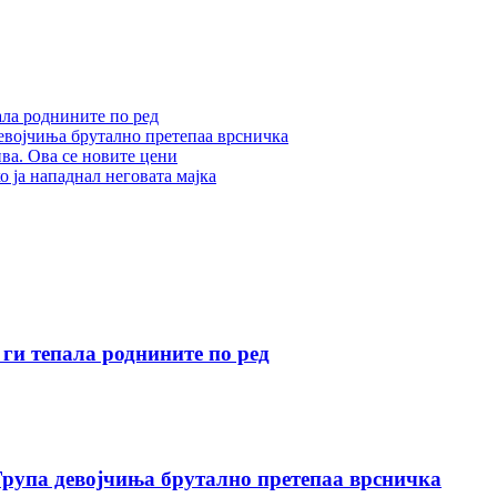
а роднините по ред
иња брутално претепаа врсничка
. Ова се новите цени
ја нападнал неговата мајка
 тепала роднините по ред
 девојчиња брутално претепаа врсничка