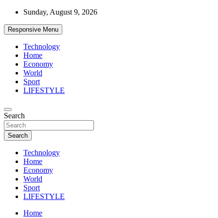
Skip
Sunday, August 9, 2026
to
content
Responsive Menu
Technology
Home
Economy
World
Sport
LIFESTYLE
News
Search
d7-news.com
Search
Technology
Home
Economy
World
Sport
LIFESTYLE
Home