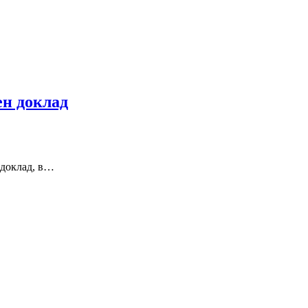
ен доклад
 доклад, в…