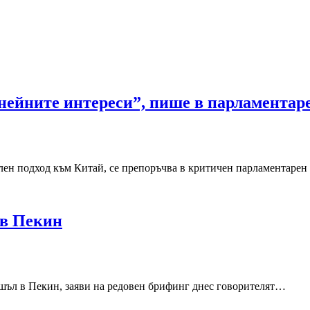
нейните интереси”, пише в парламентар
лен подход към Китай, се препоръчва в критичен парламентарен
 в Пекин
шъл в Пекин, заяви на редовен брифинг днес говорителят…