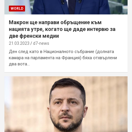
WORLD
Макрон ще направи обръщение към
нацията утре, когато ще даде интервю за
две френски медии
21.03.2023
d7-news
Ден след като в Националното събрание (долната
камара на парламента на Франция) бяха отхвърлени
два вота…