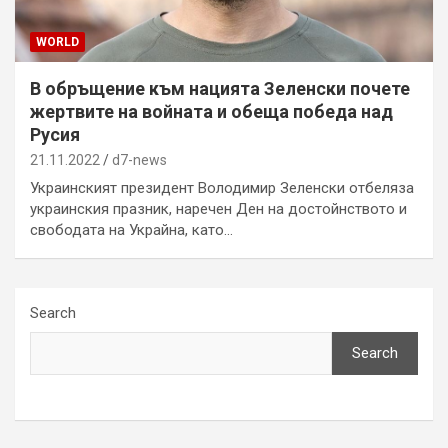
WORLD
В обръщение към нацията Зеленски почете
жертвите на войната и обеща победа над
Русия
21.11.2022
d7-news
Украинският президент Володимир Зеленски отбеляза
украинския празник, наречен Ден на достойнството и
свободата на Украйна, като…
Search
Search