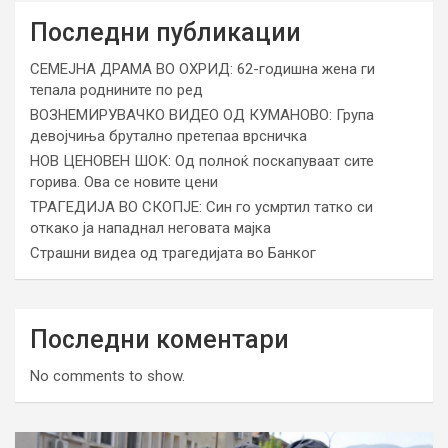
Последни публикации
СЕМЕЈНА ДРАМА ВО ОХРИД: 62-годишна жена ги
тепала роднините по ред
ВОЗНЕМИРУВАЧКО ВИДЕО ОД КУМАНОВО: Група
девојчиња брутално претепаа врсничка
НОВ ЦЕНОВЕН ШОК: Од полноќ поскапуваат сите
горива. Ова се новите цени
ТРАГЕДИЈА ВО СКОПЈЕ: Син го усмртил татко си
откако ја нападнал неговата мајка
Страшни видеа од трагедијата во Банког
Последни коментари
No comments to show.