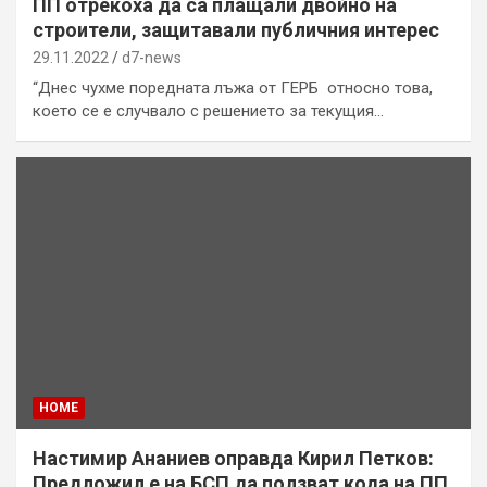
ПП отрекоха да са плащали двойно на
строители, защитавали публичния интерес
29.11.2022
d7-news
“Днес чухме поредната лъжа от ГЕРБ относно това,
което се е случвало с решението за текущия…
HOME
Настимир Ананиев оправда Кирил Петков:
Предложил е на БСП да ползват кода на ПП