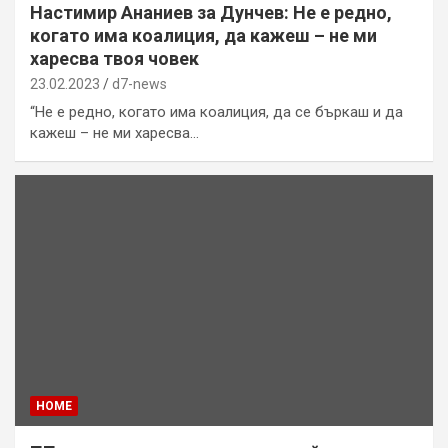
Настимир Ананиев за Дунчев: Не е редно,
когато има коалиция, да кажеш – не ми
харесва твоя човек
23.02.2023
d7-news
“Не е редно, когато има коалиция, да се бъркаш и да
кажеш – не ми харесва…
HOME