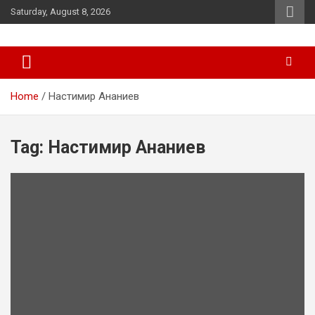
Skip
Saturday, August 8, 2026
to
content
News
d7-news.com
Home
Настимир Ананиев
Tag:
Настимир Ананиев