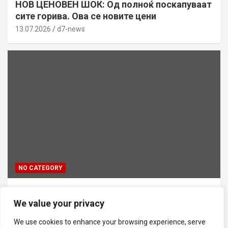
НОВ ЦЕНОВЕН ШОК: Од полноќ поскапуваат
сите горива. Ова се новите цени
13.07.2026
d7-news
NO CATEGORY
ТРАГЕДИЈА ВО СКОПЈЕ: Син го усмртил
We value your privacy
татко си откако ја нападнал неговата мајка
13.07.2026
d7-news
We use cookies to enhance your browsing experience, serve