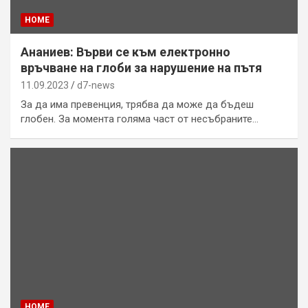
HOME
Ананиев: Върви се към електронно
връчване на глоби за нарушение на пътя
11.09.2023
d7-news
За да има превенция, трябва да може да бъдеш
глобен. За момента голяма част от несъбраните…
HOME