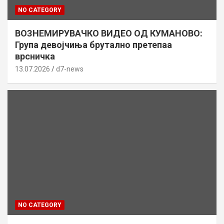
NO CATEGORY
ВОЗНЕМИРУВАЧКО ВИДЕО ОД КУМАНОВО:
Група девојчиња брутално претепаа
врсничка
13.07.2026
d7-news
NO CATEGORY