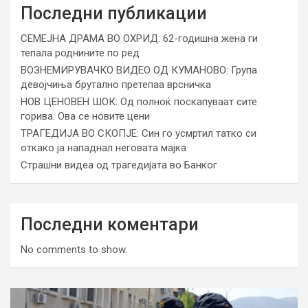
Последни публикации
СЕМЕЈНА ДРАМА ВО ОХРИД: 62-годишна жена ги
тепала роднините по ред
ВОЗНЕМИРУВАЧКО ВИДЕО ОД КУМАНОВО: Група
девојчиња брутално претепаа врсничка
НОВ ЦЕНОВЕН ШОК: Од полноќ поскапуваат сите
горива. Ова се новите цени
ТРАГЕДИЈА ВО СКОПЈЕ: Син го усмртил татко си
откако ја нападнал неговата мајка
Страшни видеа од трагедијата во Банког
Последни коментари
No comments to show.