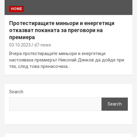
HOME
Протестиращите миньори и енергетици
отказват поканата за преговори на
премиера
03.10.2023
d7-news
Вчера протестиращите миньори и енергетици
настояваха премиерът Николай Дянков да дойде при
тях, след това пренасочиха…
Search
Search