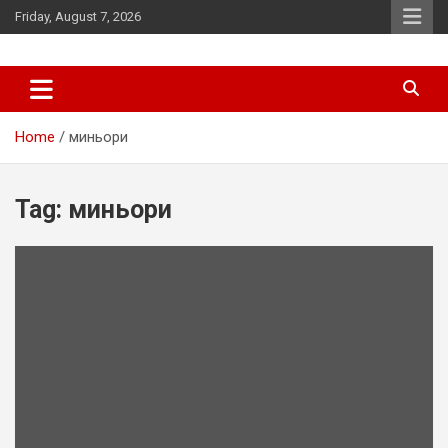
Skip
Friday, August 7, 2026
to
content
News
d7-news.com
Home
миньори
Tag:
миньори