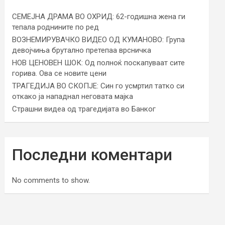
СЕМЕЈНА ДРАМА ВО ОХРИД: 62-годишна жена ги
тепала роднините по ред
ВОЗНЕМИРУВАЧКО ВИДЕО ОД КУМАНОВО: Група
девојчиња брутално претепаа врсничка
НОВ ЦЕНОВЕН ШОК: Од полноќ поскапуваат сите
горива. Ова се новите цени
ТРАГЕДИЈА ВО СКОПЈЕ: Син го усмртил татко си
откако ја нападнал неговата мајка
Страшни видеа од трагедијата во Банког
Последни коментари
No comments to show.