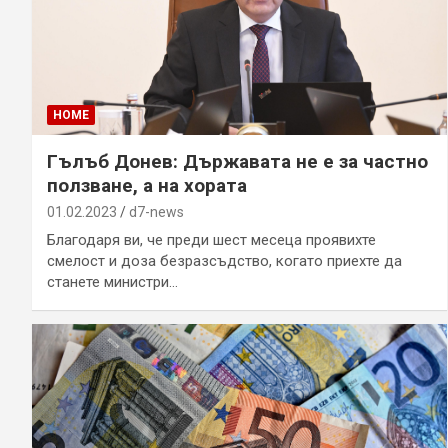
HOME
Гълъб Донев: Държавата не е за частно
ползване, а на хората
01.02.2023
d7-news
Благодаря ви, че преди шест месеца проявихте
смелост и доза безразсъдство, когато приехте да
станете министри…