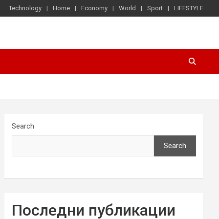
Technology
Home
Economy
World
Sport
LIFESTYLE
Search
Search
Последни публикации