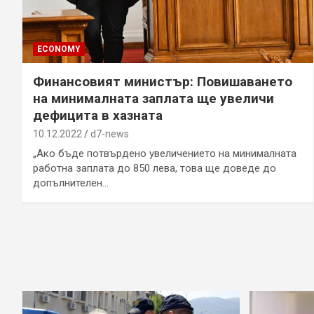
ECONOMY
Финансовият министър: Повишаването
на минималната заплата ще увеличи
дефицита в хазната
10.12.2022
d7-news
„Ако бъде потвърдено увеличението на минималната
работна заплата до 850 лева, това ще доведе до
допълнителен…