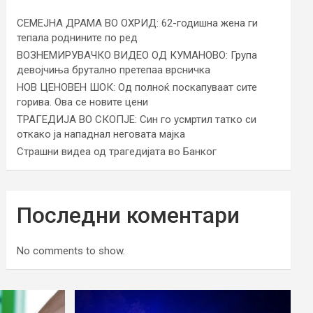
СЕМЕЈНА ДРАМА ВО ОХРИД: 62-годишна жена ги
тепала роднините по ред
ВОЗНЕМИРУВАЧКО ВИДЕО ОД КУМАНОВО: Група
девојчиња брутално претепаа врсничка
НОВ ЦЕНОВЕН ШОК: Од полноќ поскапуваат сите
горива. Ова се новите цени
ТРАГЕДИЈА ВО СКОПЈЕ: Син го усмртил татко си
откако ја нападнал неговата мајка
Страшни видеа од трагедијата во Банког
Последни коментари
No comments to show.