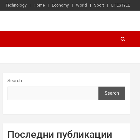
Technology
Home
Economy
World
Sport
LIFESTYLE
Search
Search
Последни публикации