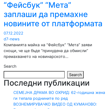
“Фейсбук” “Мета”
заплаши да премахне
новините от платформата
07.12.2022
d7-news
Компанията майка на “Фейсбук” “Мета” заяви
снощи, че ще бъде “принудена да обмисли”
премахването на новинарското…
Search
Search
Последни публикации
СЕМЕЈНА ДРАМА ВО ОХРИД: 62-годишна жена
ги тепала роднините по ред
ВОЗНЕМИРУВАЧКО ВИДЕО ОД КУМАНОВО: