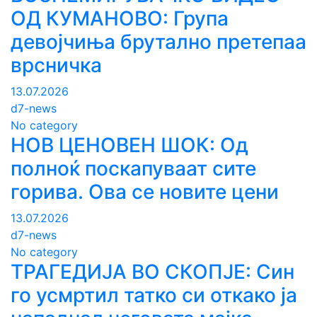
ОД КУМАНОВО: Група
девојчиња брутално претепаа
врсничка
13.07.2026
d7-news
No category
НОВ ЦЕНОВЕН ШОК: Од
полноќ поскапуваат сите
горива. Ова се новите цени
13.07.2026
d7-news
No category
ТРАГЕДИЈА ВО СКОПЈЕ: Син
го усмртил татко си откако ја