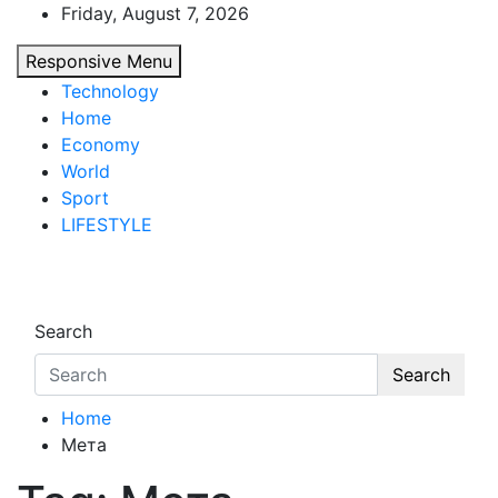
Skip
Friday, August 7, 2026
to
Responsive Menu
content
Technology
Home
Economy
World
Sport
LIFESTYLE
d7-news.com
News
Search
Search
Home
Мета