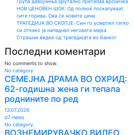
Група девојчиња брутално претепаа врсничка
НОВ ЦЕНОВЕН ШОК: Од полноќ поскапуваат
сите горива. Ова се новите цени
ТРАГЕДИЈА ВО СКОПЈЕ: Син го усмртил татко
си откако ја нападнал неговата мајка
Страшни видеа од трагедијата во Банког
Последни коментари
No comments to show.
No category
СЕМЕЈНА ДРАМА ВО ОХРИД:
62-годишна жена ги тепала
роднините по ред
13.07.2026
d7-news
No category
ВОЗНЕМИРУВАЧКО ВИДЕО