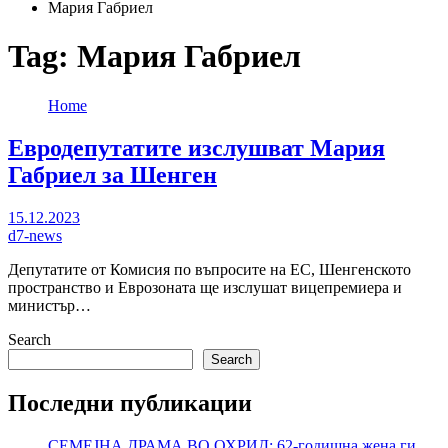
Мария Габриел
Tag:
Мария Габриел
Home
Евродепутатите изслушват Мария
Габриел за Шенген
15.12.2023
d7-news
Депутатите от Комисия по въпросите на ЕС, Шенгенското
пространство и Еврозоната ще изслушат вицепремиера и
министър…
Search
Search
Последни публикации
СЕМЕЈНА ДРАМА ВО ОХРИД: 62-годишна жена ги