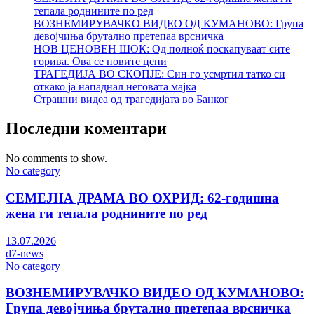
тепала роднините по ред
ВОЗНЕМИРУВАЧКО ВИДЕО ОД КУМАНОВО: Група
девојчиња брутално претепаа врсничка
НОВ ЦЕНОВЕН ШОК: Од полноќ поскапуваат сите
горива. Ова се новите цени
ТРАГЕДИЈА ВО СКОПЈЕ: Син го усмртил татко си
откако ја нападнал неговата мајка
Страшни видеа од трагедијата во Банког
Последни коментари
No comments to show.
No category
СЕМЕЈНА ДРАМА ВО ОХРИД: 62-годишна
жена ги тепала роднините по ред
13.07.2026
d7-news
No category
ВОЗНЕМИРУВАЧКО ВИДЕО ОД КУМАНОВО:
Група девојчиња брутално претепаа врсничка