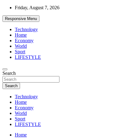
Skip
Friday, August 7, 2026
to
content
Responsive Menu
Technology
Home
Economy
World
Sport
LIFESTYLE
News
Search
d7-news.com
Search
Technology
Home
Economy
World
Sport
LIFESTYLE
Home