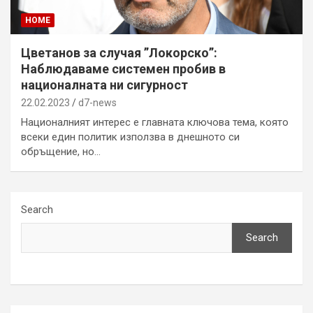
HOME
Цветанов за случая ”Локорско”:
Наблюдаваме системен пробив в
националната ни сигурност
22.02.2023
d7-news
Националният интерес е главната ключова тема, която
всеки един политик използва в днешното си
обръщение, но…
Search
Search