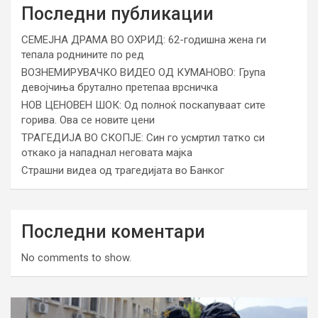
Последни публикации
СЕМЕЈНА ДРАМА ВО ОХРИД: 62-годишна жена ги
тепала роднините по ред
ВОЗНЕМИРУВАЧКО ВИДЕО ОД КУМАНОВО: Група
девојчиња брутално претепаа врсничка
НОВ ЦЕНОВЕН ШОК: Од полноќ поскапуваат сите
горива. Ова се новите цени
ТРАГЕДИЈА ВО СКОПЈЕ: Син го усмртил татко си
откако ја нападнал неговата мајка
Страшни видеа од трагедијата во Банког
Последни коментари
No comments to show.