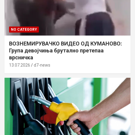
NO CATEGORY
ВОЗНЕМИРУВАЧКО ВИДЕО ОД КУМАНОВО:
Група девојчиња брутално претепаа
врсничка
13.07.2026
d7-news