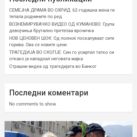
СЕМЕЈНА ДРАМА ВО ОХРИД: 62-годишна жена ги
тепала роднините по ред
ВОЗНЕМИРУВАЧКО ВИДЕО ОД КУМАНОВО: Група
девојчиња брутално претепаа врсничка
НОВ ЦЕНОВЕН ШОК: Од полноќ поскапуваат сите
горива. Ова се новите цени
ТРАГЕДИЈА ВО СКОПЈЕ: Син го усмртил татко си
откако ја нападнал неговата мајка
Страшни видеа од трагедијата во Банког
Последни коментари
No comments to show.