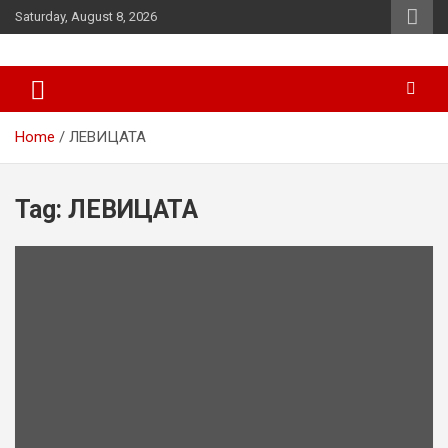
Skip
Saturday, August 8, 2026
to
content
News
d7-news.com
Home
ЛЕВИЦАТА
Tag:
ЛЕВИЦАТА