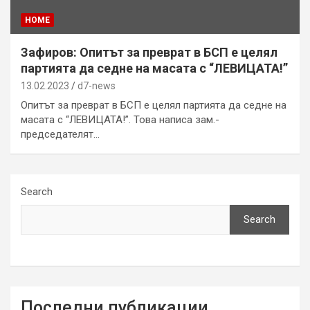
HOME
Зафиров: Опитът за преврат в БСП е целял
партията да седне на масата с “ЛЕВИЦАТА!”
13.02.2023
d7-news
Опитът за преврат в БСП е целял партията да седне на
масата с “ЛЕВИЦАТА!”. Това написа зам.-
председателят…
Search
Search
Последни публикации