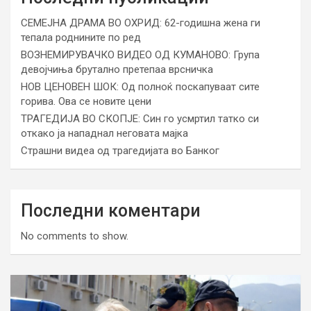
СЕМЕЈНА ДРАМА ВО ОХРИД: 62-годишна жена ги
тепала роднините по ред
ВОЗНЕМИРУВАЧКО ВИДЕО ОД КУМАНОВО: Група
девојчиња брутално претепаа врсничка
НОВ ЦЕНОВЕН ШОК: Од полноќ поскапуваат сите
горива. Ова се новите цени
ТРАГЕДИЈА ВО СКОПЈЕ: Син го усмртил татко си
откако ја нападнал неговата мајка
Страшни видеа од трагедијата во Банког
Последни коментари
No comments to show.