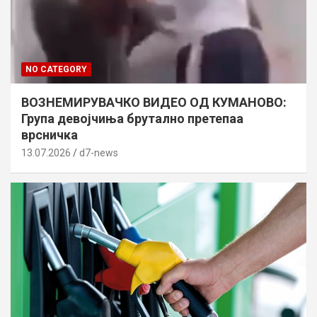
NO CATEGORY
ВОЗНЕМИРУВАЧКО ВИДЕО ОД КУМАНОВО:
Група девојчиња брутално претепаа
врсничка
13.07.2026
d7-news