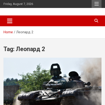
Skip
Friday, August 7, 2026
to
content
News
d7-news.com
Home
Леопард 2
Tag:
Леопард 2