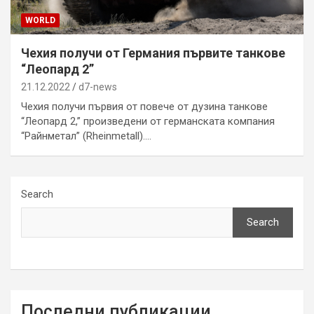
WORLD
Чехия получи от Германия първите танкове
“Леопард 2”
21.12.2022
d7-news
Чехия получи първия от повече от дузина танкове
“Леопард 2,” произведени от германската компания
“Райнметал” (Rheinmetall).…
Search
Search
Последни публикации