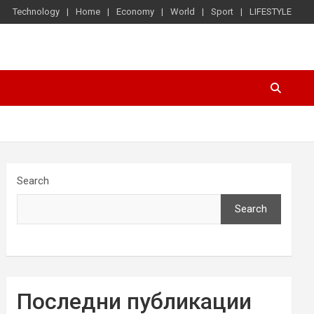
Technology
Home
Economy
World
Sport
LIFESTYLE
Search
Search
Последни публикации