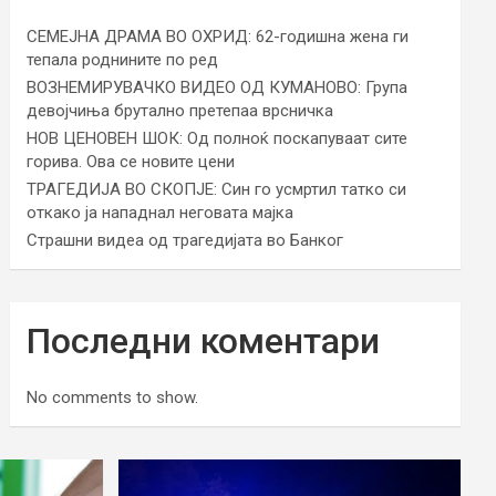
СЕМЕЈНА ДРАМА ВО ОХРИД: 62-годишна жена ги
тепала роднините по ред
ВОЗНЕМИРУВАЧКО ВИДЕО ОД КУМАНОВО: Група
девојчиња брутално претепаа врсничка
НОВ ЦЕНОВЕН ШОК: Од полноќ поскапуваат сите
горива. Ова се новите цени
ТРАГЕДИЈА ВО СКОПЈЕ: Син го усмртил татко си
откако ја нападнал неговата мајка
Страшни видеа од трагедијата во Банког
Последни коментари
No comments to show.