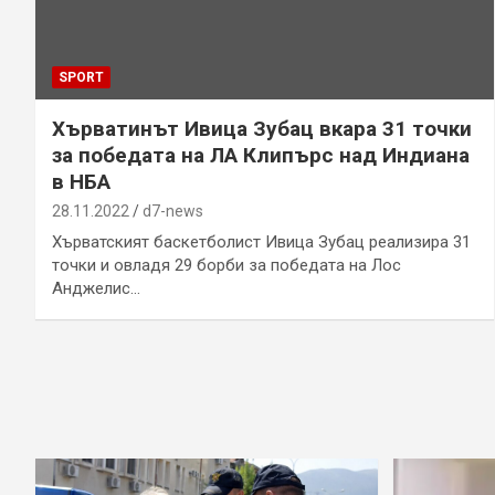
SPORT
Хърватинът Ивица Зубац вкара 31 точки
за победата на ЛА Клипърс над Индиана
в НБА
28.11.2022
d7-news
Хърватският баскетболист Ивица Зубац реализира 31
точки и овладя 29 борби за победата на Лос
Анджелис…