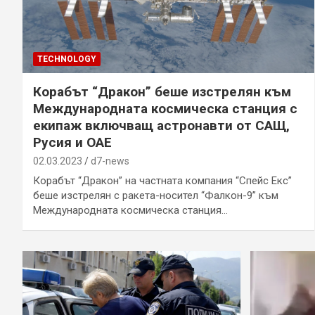
TECHNOLOGY
Корабът “Дракон” беше изстрелян към
Международната космическа станция с
екипаж включващ астронавти от САЩ,
Русия и ОАЕ
02.03.2023
d7-news
Корабът “Дракон” на частната компания “Спейс Екс”
беше изстрелян с ракета-носител “Фалкон-9” към
Международната космическа станция…