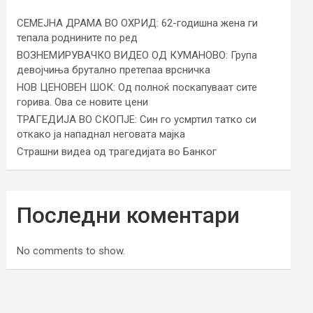
СЕМЕЈНА ДРАМА ВО ОХРИД: 62-годишна жена ги
тепала роднините по ред
ВОЗНЕМИРУВАЧКО ВИДЕО ОД КУМАНОВО: Група
девојчиња брутално претепаа врсничка
НОВ ЦЕНОВЕН ШОК: Од полноќ поскапуваат сите
горива. Ова се новите цени
ТРАГЕДИЈА ВО СКОПЈЕ: Син го усмртил татко си
откако ја нападнал неговата мајка
Страшни видеа од трагедијата во Банког
Последни коментари
No comments to show.