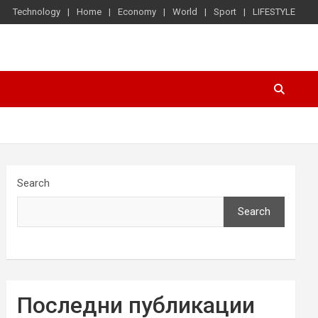
Technology
Home
Economy
World
Sport
LIFESTYLE
Search
Search
Последни публикации