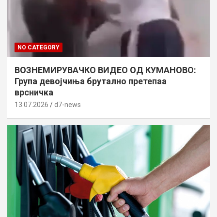
NO CATEGORY
ВОЗНЕМИРУВАЧКО ВИДЕО ОД КУМАНОВО:
Група девојчиња брутално претепаа
врсничка
13.07.2026
d7-news