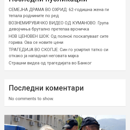
СЕМЕЈНА ДРАМА ВО ОХРИД: 62-годишна жена ги
тепала роднините по ред
ВОЗНЕМИРУВАЧКО ВИДЕО ОД КУМАНОВО: Група
девојчиња брутално претепаа врсничка
НОВ ЦЕНОВЕН ШОК: Од полноќ поскапуваат сите
горива. Ова се новите цени
ТРАГЕДИЈА ВО СКОПЈЕ: Син го усмртил татко си
откако ја нападнал неговата мајка
Страшни видеа од трагедијата во Банког
Последни коментари
No comments to show.