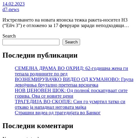
14.02.2023
d7-news
Изстрелването на новата японска тежка ракета-носител H3
(“Ейч 3”) е отложено за 17 февруари заради неподходящи…
Search
Search
Последни публикации
СЕМЕЈНА ДРАМА ВО ОХРИД: 62-годишна жена ги
тепала роднините по ред
ВОЗНЕМИРУВАЧКО ВИДЕО ОД КУМАНОВО: Група
девојчиња брутално претепаа врсничка
НОВ ЦЕНОВЕН ШОК: Од полноќ поскапуваат сите
горива. Ова се новите цени
ТРАГЕДИЈА ВО СКОПЈЕ: Син го усмртил татко си
откако ја нападнал неговата мајка
Страшни видеа од трагедијата во Банког
Последни коментари