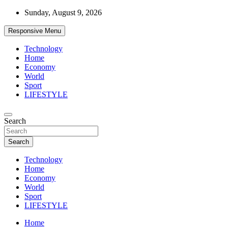
Skip
Sunday, August 9, 2026
to
content
Responsive Menu
Technology
Home
Economy
World
Sport
LIFESTYLE
News
Search
d7-news.com
Search
Technology
Home
Economy
World
Sport
LIFESTYLE
Home