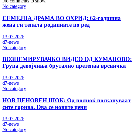
No comments to show.
No category
СЕМЕЈНА ДРАМА ВО ОХРИД: 62-годишна
жена ги тепала роднините по ред
13.07.2026
d7-news
No category
ВОЗНЕМИРУВАЧКО ВИДЕО ОД КУМАНОВО:
Група девојчиња брутално претепаа врсничка
13.07.2026
d7-news
No category
НОВ ЦЕНОВЕН ШОК: Од полноќ поскапуваат
сите горива. Ова се новите цени
13.07.2026
d7-news
No category