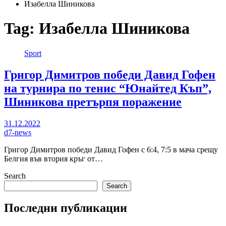
Изабелла Шиникова
Tag:
Изабелла Шиникова
Sport
Григор Димитров победи Давид Гофен
на турнира по тенис “Юнайтед Къп”,
Шиникова претърпя поражение
31.12.2022
d7-news
Григор Димитров победи Давид Гофен с 6:4, 7:5 в мача срещу
Белгия във втория кръг от…
Search
Search
Последни публикации