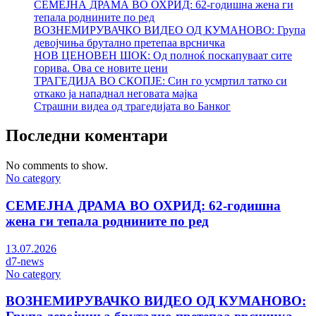
СЕМЕЈНА ДРАМА ВО ОХРИД: 62-годишна жена ги
тепала роднините по ред
ВОЗНЕМИРУВАЧКО ВИДЕО ОД КУМАНОВО: Група
девојчиња брутално претепаа врсничка
НОВ ЦЕНОВЕН ШОК: Од полноќ поскапуваат сите
горива. Ова се новите цени
ТРАГЕДИЈА ВО СКОПЈЕ: Син го усмртил татко си
откако ја нападнал неговата мајка
Страшни видеа од трагедијата во Банког
Последни коментари
No comments to show.
No category
СЕМЕЈНА ДРАМА ВО ОХРИД: 62-годишна
жена ги тепала роднините по ред
13.07.2026
d7-news
No category
ВОЗНЕМИРУВАЧКО ВИДЕО ОД КУМАНОВО: