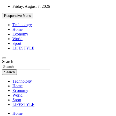
Skip
Friday, August 7, 2026
to
content
Responsive Menu
Technology
Home
Economy
World
Sport
LIFESTYLE
News
Search
d7-news.com
Search
Technology
Home
Economy
World
Sport
LIFESTYLE
Home