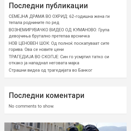
Последни публикации
СЕМЕЈНА ДРАМА ВО ОХРИД: 62-годишна жена ги
тепала роднините по ред
ВОЗНЕМИРУВАЧКО ВИДЕО ОД КУМАНОВО: Група
девојчиња брутално претепаа врсничка
НОВ ЦЕНОВЕН ШОК: Од полноќ поскапуваат сите
горива. Ова се новите цени
ТРАГЕДИЈА ВО СКОПЈЕ: Син го усмртил татко си
откако ја нападнал неговата мајка
Страшни видеа од трагедијата во Банког
Последни коментари
No comments to show.