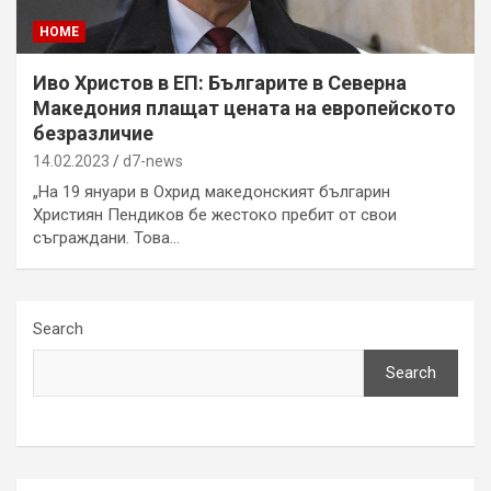
HOME
Иво Христов в ЕП: Българите в Северна
Македония плащат цената на европейското
безразличие
14.02.2023
d7-news
„На 19 януари в Охрид македонският българин
Християн Пендиков бе жестоко пребит от свои
съграждани. Това…
Search
Search