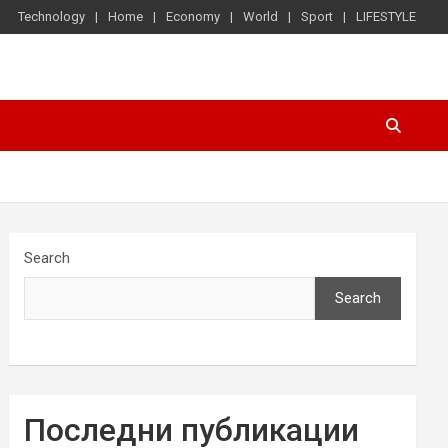
Technology
Home
Economy
World
Sport
LIFESTYLE
Search
Search
Последни публикации