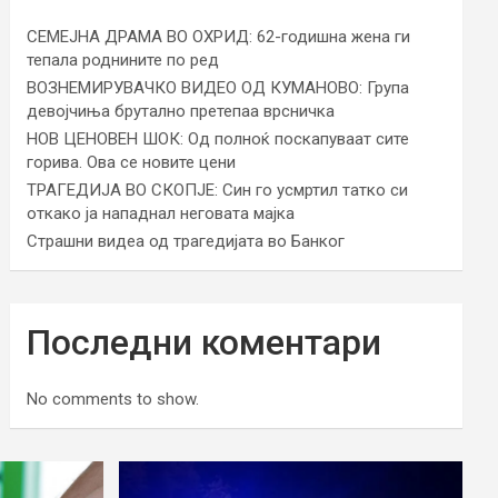
СЕМЕЈНА ДРАМА ВО ОХРИД: 62-годишна жена ги
тепала роднините по ред
ВОЗНЕМИРУВАЧКО ВИДЕО ОД КУМАНОВО: Група
девојчиња брутално претепаа врсничка
НОВ ЦЕНОВЕН ШОК: Од полноќ поскапуваат сите
горива. Ова се новите цени
ТРАГЕДИЈА ВО СКОПЈЕ: Син го усмртил татко си
откако ја нападнал неговата мајка
Страшни видеа од трагедијата во Банког
Последни коментари
No comments to show.