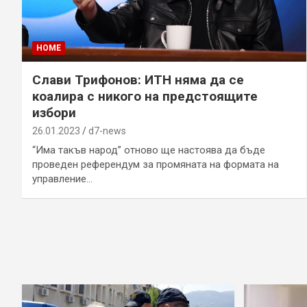
HOME
Слави Трифонов: ИТН няма да се
коалира с никого на предстоящите
избори
26.01.2023
d7-news
“Има такъв народ” отново ще настоява да бъде
проведен референдум за промяната на формата на
управление…