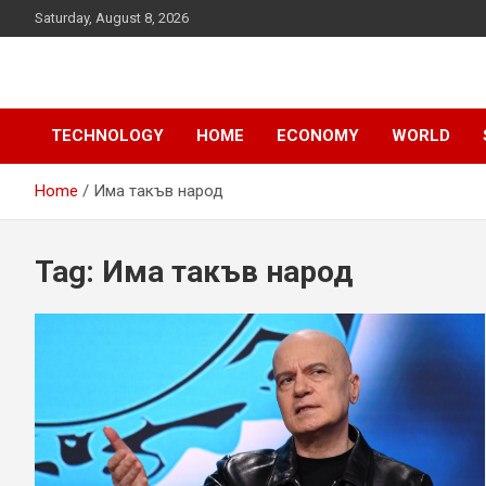
Skip
Saturday, August 8, 2026
to
content
News
d7-news.com
TECHNOLOGY
HOME
ECONOMY
WORLD
Home
Има такъв народ
Tag:
Има такъв народ