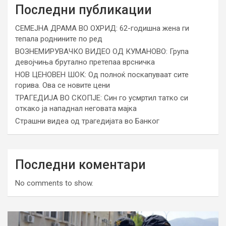
Последни публикации
СЕМЕЈНА ДРАМА ВО ОХРИД: 62-годишна жена ги
тепала роднините по ред
ВОЗНЕМИРУВАЧКО ВИДЕО ОД КУМАНОВО: Група
девојчиња брутално претепаа врсничка
НОВ ЦЕНОВЕН ШОК: Од полноќ поскапуваат сите
горива. Ова се новите цени
ТРАГЕДИЈА ВО СКОПЈЕ: Син го усмртил татко си
откако ја нападнал неговата мајка
Страшни видеа од трагедијата во Банког
Последни коментари
No comments to show.