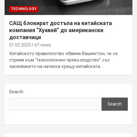
TECHNOLOGY
САЩ блокират достъпа на китайската
компания “Хуавей” до американски
доставчици
01.02.2023
d7-news
Китайското правителство обвини Вашингтон, че се
стреми към “технологично превъзходство” със
засилването на натиска срещу китайската…
Search
Search