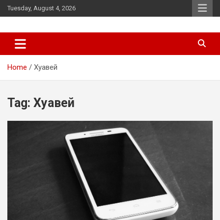
Skip
Tuesday, August 4, 2026
to
content
News
d7-news.com
Home
Хуавей
Tag:
Хуавей