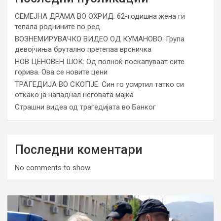
СЕМЕЈНА ДРАМА ВО ОХРИД: 62-годишна жена ги
тепала роднините по ред
ВОЗНЕМИРУВАЧКО ВИДЕО ОД КУМАНОВО: Група
девојчиња брутално претепаа врсничка
НОВ ЦЕНОВЕН ШОК: Од полноќ поскапуваат сите
горива. Ова се новите цени
ТРАГЕДИЈА ВО СКОПЈЕ: Син го усмртил татко си
откако ја нападнал неговата мајка
Страшни видеа од трагедијата во Банког
Последни коментари
No comments to show.