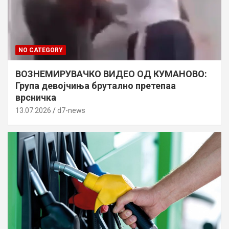
NO CATEGORY
ВОЗНЕМИРУВАЧКО ВИДЕО ОД КУМАНОВО:
Група девојчиња брутално претепаа
врсничка
13.07.2026
d7-news