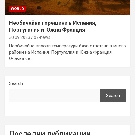
WORLD
Необичайни горещини в Испания,
Португалия и Южна Франция
30.09.2023
d7-news
Необичайно високи температури бяха отчетени в много
райони на Испания, Португалия и Южна Франция.
Очаква се…
Search
Search
Последни публикации