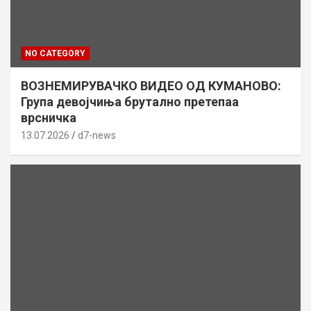
NO CATEGORY
ВОЗНЕМИРУВАЧКО ВИДЕО ОД КУМАНОВО:
Група девојчиња брутално претепаа
врсничка
13.07.2026
d7-news