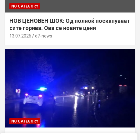
NO CATEGORY
НОВ ЦЕНОВЕН ШОК: Од полноќ поскапуваат
сите горива. Ова се новите цени
13.07.2026
d7-news
NO CATEGORY
ТРАГЕДИЈА ВО СКОПЈЕ: Син го усмртил