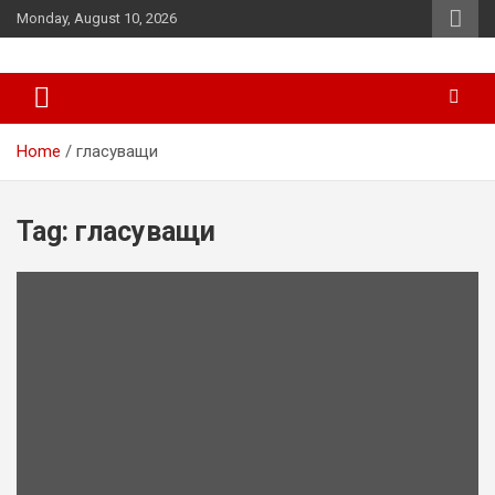
Skip
Monday, August 10, 2026
to
content
News
d7-news.com
Home
гласуващи
Tag:
гласуващи