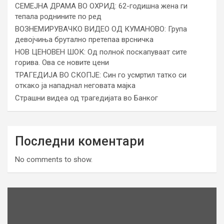
СЕМЕЈНА ДРАМА ВО ОХРИД: 62-годишна жена ги
тепала роднините по ред
ВОЗНЕМИРУВАЧКО ВИДЕО ОД КУМАНОВО: Група
девојчиња брутално претепаа врсничка
НОВ ЦЕНОВЕН ШОК: Од полноќ поскапуваат сите
горива. Ова се новите цени
ТРАГЕДИЈА ВО СКОПЈЕ: Син го усмртил татко си
откако ја нападнал неговата мајка
Страшни видеа од трагедијата во Банког
Последни коментари
No comments to show.