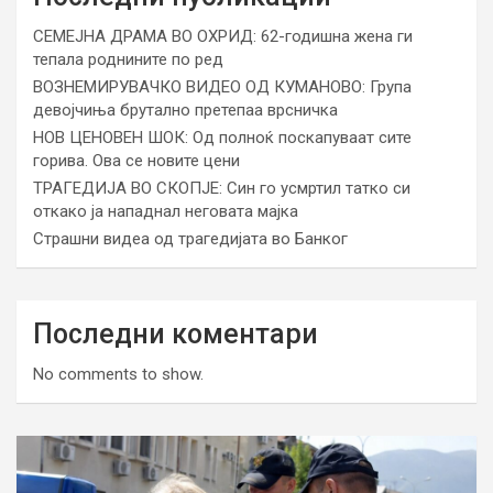
СЕМЕЈНА ДРАМА ВО ОХРИД: 62-годишна жена ги
тепала роднините по ред
ВОЗНЕМИРУВАЧКО ВИДЕО ОД КУМАНОВО: Група
девојчиња брутално претепаа врсничка
НОВ ЦЕНОВЕН ШОК: Од полноќ поскапуваат сите
горива. Ова се новите цени
ТРАГЕДИЈА ВО СКОПЈЕ: Син го усмртил татко си
откако ја нападнал неговата мајка
Страшни видеа од трагедијата во Банког
Последни коментари
No comments to show.