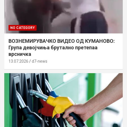
NO CATEGORY
ВОЗНЕМИРУВАЧКО ВИДЕО ОД КУМАНОВО:
Група девојчиња брутално претепаа
врсничка
13.07.2026
d7-news