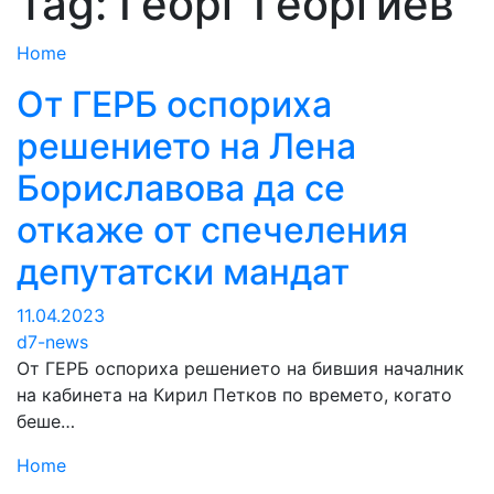
Tag:
Георг Георгиев
Home
От ГЕРБ оспориха
решението на Лена
Бориславова да се
откаже от спечеления
депутатски мандат
11.04.2023
d7-news
От ГЕРБ оспориха решението на бившия началник
на кабинета на Кирил Петков по времето, когато
беше…
Home