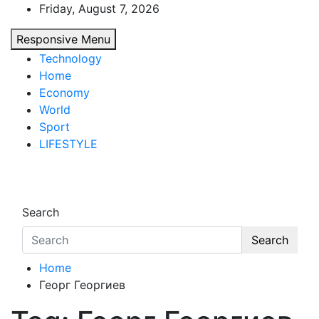
Skip
Friday, August 7, 2026
to
Responsive Menu
content
Technology
Home
Economy
World
Sport
LIFESTYLE
d7-news.com
News
Search
Search
Home
Георг Георгиев