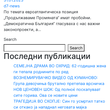
31.01.2023
d7-news
По темата евроатлантическа позиция
„Продължаваме Промяната“ имат пробойни.
„Демократична България“ гласуваха с нас важни
законопроекти, а…
Search
Search
Последни публикации
СЕМЕЈНА ДРАМА ВО ОХРИД: 62-годишна жена
ги тепала роднините по ред
ВОЗНЕМИРУВАЧКО ВИДЕО ОД КУМАНОВО:
Група девојчиња брутално претепаа врсничка
НОВ ЦЕНОВЕН ШОК: Од полноќ поскапуваат
сите горива. Ова се новите цени
ТРАГЕДИЈА ВО СКОПЈЕ: Син го усмртил татко
си откако ја нападнал неговата мајка