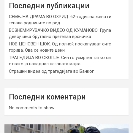
Последни публикации
СЕМЕЈНА ДРАМА ВО ОХРИД: 62-годишна жена ги
тепала роднините по ред
ВОЗНЕМИРУВАЧКО ВИДЕО ОД КУМАНОВО: Група
девојчиња брутално претепаа врсничка
НОВ ЦЕНОВЕН ШОК: Од полноќ поскапуваат сите
горива. Ова се новите цени
ТРАГЕДИЈА ВО СКОПЈЕ: Син го усмртил татко си
откако ја нападнал неговата мајка
Страшни видеа од трагедијата во Банког
Последни коментари
No comments to show.