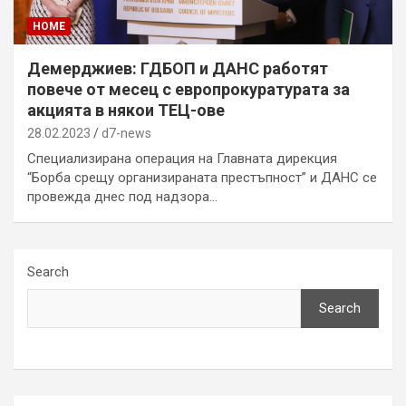
HOME
Демерджиев: ГДБОП и ДАНС работят
повече от месец с европрокуратурата за
акцията в някои ТЕЦ-ове
28.02.2023
d7-news
Специализирана операция на Главната дирекция
“Борба срещу организираната престъпност” и ДАНС се
провежда днес под надзора…
Search
Search