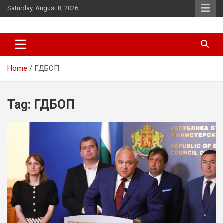
Skip
Saturday, August 8, 2026
to
content
News
d7-news.com
Home
ГДБОП
Tag:
ГДБОП