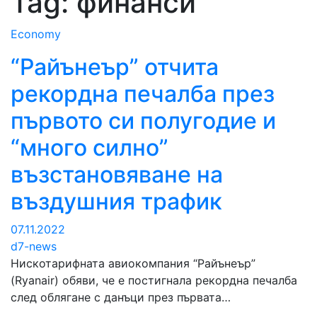
Tag:
финанси
Economy
“Райънеър” отчита
рекордна печалба през
първото си полугодие и
“много силно”
възстановяване на
въздушния трафик
07.11.2022
d7-news
Нискотарифната авиокомпания “Райънеър”
(Ryanair) обяви, че е постигнала рекордна печалба
след облягане с данъци през първата…