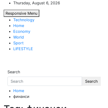
Skip
Thursday, August 6, 2026
to
Responsive Menu
content
Technology
Home
Economy
World
Sport
LIFESTYLE
d7-news.com
News
Search
Search
Home
финанси