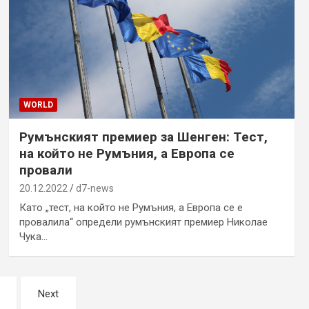
WORLD
Румънският премиер за Шенген: Тест,
на който не Румъния, а Европа се
провали
20.12.2022
d7-news
Като „тест, на който не Румъния, а Европа се е
провалила“ определи румънският премиер Николае
Чука…
Next