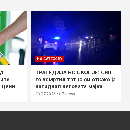
NO CATEGORY
Од
ТРАГЕДИЈА ВО СКОПЈЕ: Син
сите
го усмртил татко си откако ја
е цени
нападнал неговата мајка
13.07.2026
d7-news