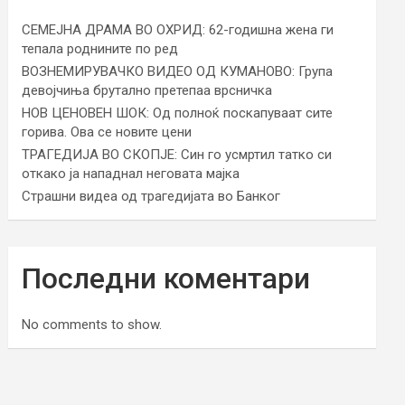
СЕМЕЈНА ДРАМА ВО ОХРИД: 62-годишна жена ги
тепала роднините по ред
ВОЗНЕМИРУВАЧКО ВИДЕО ОД КУМАНОВО: Група
девојчиња брутално претепаа врсничка
НОВ ЦЕНОВЕН ШОК: Од полноќ поскапуваат сите
горива. Ова се новите цени
ТРАГЕДИЈА ВО СКОПЈЕ: Син го усмртил татко си
откако ја нападнал неговата мајка
Страшни видеа од трагедијата во Банког
Последни коментари
No comments to show.