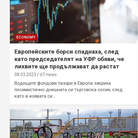
ECONOMY
Европейските борси спаднаха, след
като председателят на УФР обяви, че
лихвите ще продължават да растат
08.03.2023
d7-news
Водещите фондови пазари в Европа закриха
песимистично днешната си търговска сесия, след
като в изявата си…