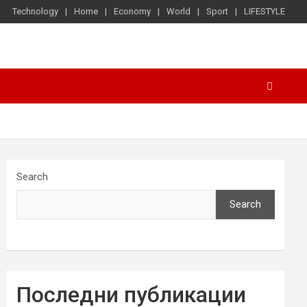
Technology
Home
Economy
World
Sport
LIFESTYLE
Search
Search
Последни публикации