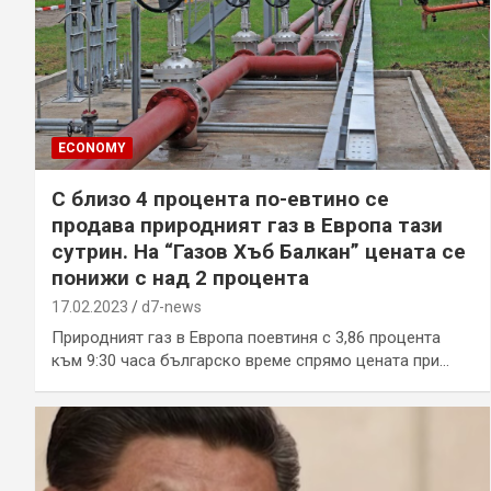
ECONOMY
С близо 4 процента по-евтино се
продава природният газ в Европа тази
сутрин. На “Газов Хъб Балкан” цената се
понижи с над 2 процента
17.02.2023
d7-news
Природният газ в Европа поевтиня с 3,86 процента
към 9:30 часа българско време спрямо цената при…