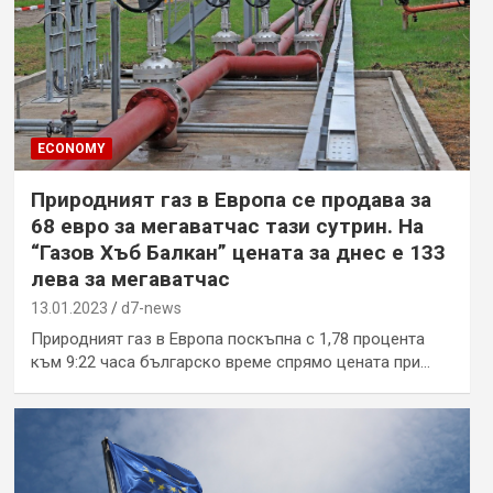
ECONOMY
Природният газ в Европа се продава за
68 евро за мегаватчас тази сутрин. На
“Газов Хъб Балкан” цената за днес е 133
лева за мегаватчас
13.01.2023
d7-news
Природният газ в Европа поскъпна с 1,78 процента
към 9:22 часа българско време спрямо цената при…