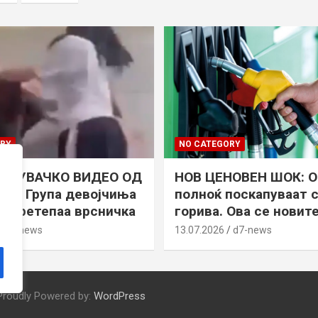
RY
NO CATEGORY
ИРУВАЧКО ВИДЕО ОД
НОВ ЦЕНОВЕН ШОК: 
О: Група девојчиња
полноќ поскапуваат 
о претепаа врсничка
горива. Ова се новит
d7-news
13.07.2026
d7-news
Proudly Powered by:
WordPress