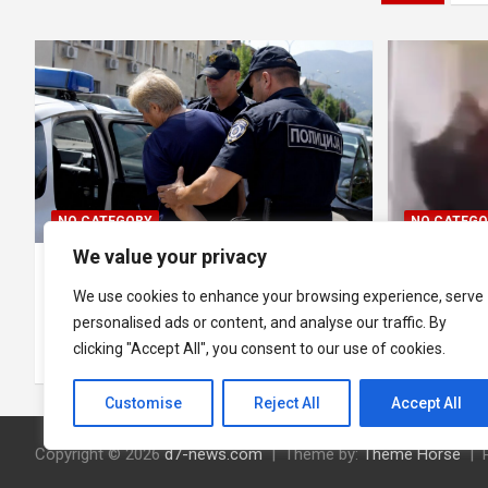
pagination
NO CATEGORY
NO CATEGO
We value your privacy
СЕМЕЈНА ДРАМА ВО ОХРИД:
ВОЗНЕМ
62-годишна жена ги тепала
КУМАНОВ
We use cookies to enhance your browsing experience, serve
роднините по ред
бруталн
personalised ads or content, and analyse our traffic. By
clicking "Accept All", you consent to our use of cookies.
13.07.2026
d7-news
13.07.2026
Customise
Reject All
Accept All
Copyright © 2026
d7-news.com
Theme by:
Theme Horse