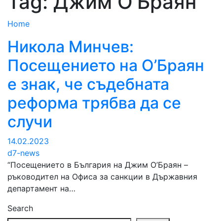
Tag:
Джим О'Браян
Home
Никола Минчев:
Посещението на О’Браян
е знак, че съдебната
реформа трябва да се
случи
14.02.2023
d7-news
“Посещението в България на Джим О’Браян –
ръководител на Офиса за санкции в Държавния
департамент на…
Search