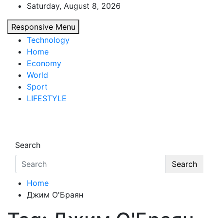
Skip
Saturday, August 8, 2026
to
Responsive Menu
content
Technology
Home
Economy
World
Sport
LIFESTYLE
d7-news.com
News
Search
Search
Home
Джим О'Браян