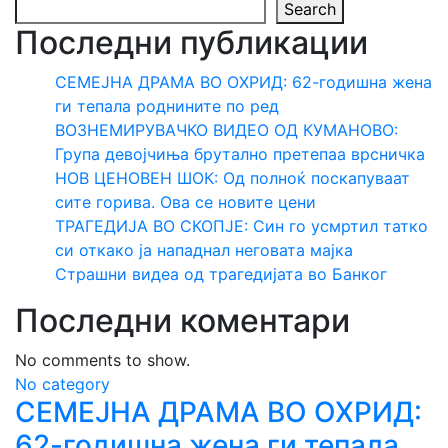
Search
Последни публикации
СЕМЕЈНА ДРАМА ВО ОХРИД: 62-годишна жена
ги тепала роднините по ред
ВОЗНЕМИРУВАЧКО ВИДЕО ОД КУМАНОВО:
Група девојчиња брутално претепаа врсничка
НОВ ЦЕНОВЕН ШОК: Од полноќ поскапуваат
сите горива. Ова се новите цени
ТРАГЕДИЈА ВО СКОПЈЕ: Син го усмртил татко
си откако ја нападнал неговата мајка
Страшни видеа од трагедијата во Банког
Последни коментари
No comments to show.
No category
СЕМЕЈНА ДРАМА ВО ОХРИД:
62-годишна жена ги тепала