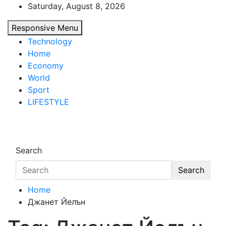
Skip
Saturday, August 8, 2026
to
Responsive Menu
content
Technology
Home
Economy
World
Sport
LIFESTYLE
d7-news.com
News
Search
Search
Home
Джанет Йелън