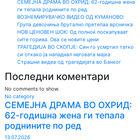
СЕМЕЈНА ДРАМА ВО ОХРИД: 62-годишна жена
ги тепала роднините по ред
ВОЗНЕМИРУВАЧКО ВИДЕО ОД КУМАНОВО:
Група девојчиња брутално претепаа врсничка
НОВ ЦЕНОВЕН ШОК: Од полноќ поскапуваат
сите горива. Ова се новите цени
ТРАГЕДИЈА ВО СКОПЈЕ: Син го усмртил татко
си откако ја нападнал неговата мајка
Страшни видеа од трагедијата во Банког
Последни коментари
No comments to show.
No category
СЕМЕЈНА ДРАМА ВО ОХРИД:
62-годишна жена ги тепала
роднините по ред
13.07.2026