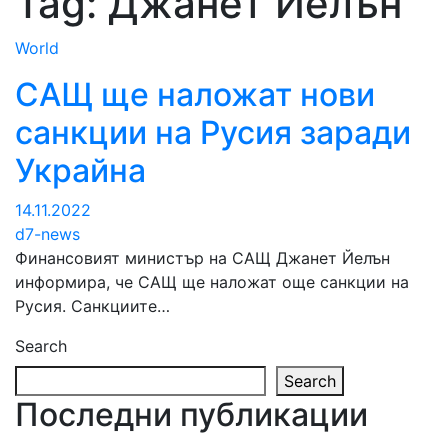
Tag:
Джанет Йелън
World
САЩ ще наложат нови
санкции на Русия заради
Украйна
14.11.2022
d7-news
Финансовият министър на САЩ Джанет Йелън
информира, че САЩ ще наложат още санкции на
Русия. Санкциите…
Search
Search
Последни публикации