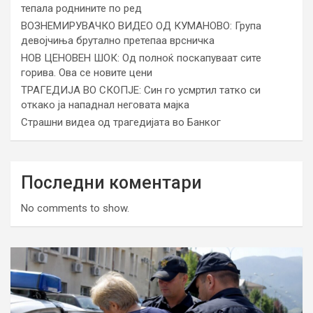
тепала роднините по ред
ВОЗНЕМИРУВАЧКО ВИДЕО ОД КУМАНОВО: Група
девојчиња брутално претепаа врсничка
НОВ ЦЕНОВЕН ШОК: Од полноќ поскапуваат сите
горива. Ова се новите цени
ТРАГЕДИЈА ВО СКОПЈЕ: Син го усмртил татко си
откако ја нападнал неговата мајка
Страшни видеа од трагедијата во Банког
Последни коментари
No comments to show.