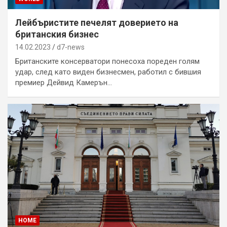
Лейбъристите печелят доверието на
британския бизнес
14.02.2023
d7-news
Британските консерватори понесоха пореден голям
удар, след като виден бизнесмен, работил с бившия
премиер Дейвид Камерън…
HOME