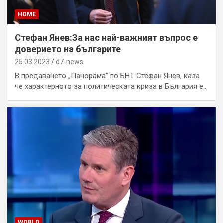
HOME
Стефан Янев:За нас най-важният въпрос е
доверието на българите
25.03.2023
d7-news
В предаването „Панорама” по БНТ Стефан Янев, каза
че характерното за политическата криза в България е…
WORLD