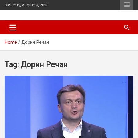
Skip
Saturday, August 8, 2026
to
content
News
d7-news.com
Home
Дорин Речан
Tag:
Дорин Речан