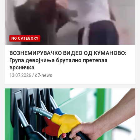
NO CATEGORY
ВОЗНЕМИРУВАЧКО ВИДЕО ОД КУМАНОВО:
Група девојчиња брутално претепаа
врсничка
13.07.2026
d7-news