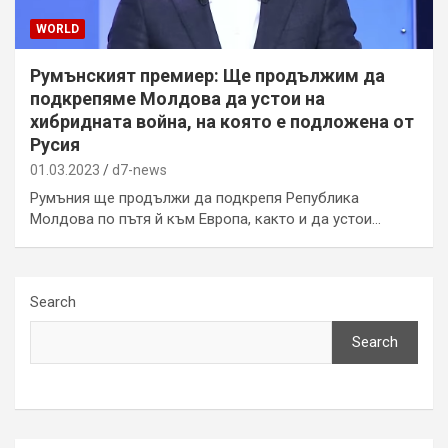
WORLD
Румънският премиер: Ще продължим да
подкрепяме Молдова да устои на
хибридната война, на която е подложена от
Русия
01.03.2023
d7-news
Румъния ще продължи да подкрепя Република
Молдова по пътя й към Европа, както и да устои…
Search
Search