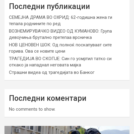
Последни публикации
СЕМЕЈНА ДРАМА ВО ОХРИД: 62-годишна жена ги
тепала роднините по ред
ВОЗНЕМИРУВАЧКО ВИДЕО ОД КУМАНОВО: Група
девојчиња брутално претепаа врсничка
НОВ ЦЕНОВЕН ШОК: Од полноќ поскапуваат сите
горива. Ова се новите цени
ТРАГЕДИЈА ВО СКОПЈЕ: Син го усмртил татко си
откако ја нападнал неговата мајка
Страшни видеа од трагедијата во Банког
Последни коментари
No comments to show.