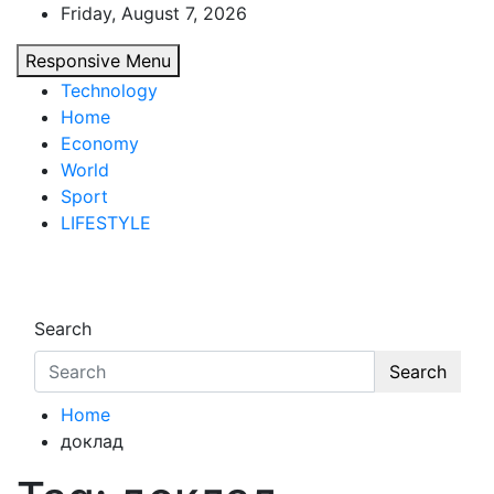
Skip
Friday, August 7, 2026
to
Responsive Menu
content
Technology
Home
Economy
World
Sport
LIFESTYLE
d7-news.com
News
Search
Search
Home
доклад