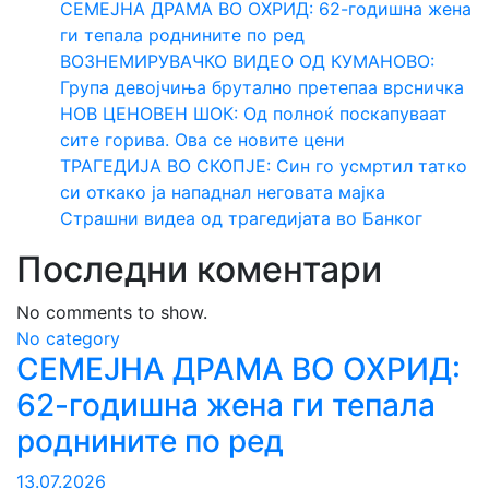
СЕМЕЈНА ДРАМА ВО ОХРИД: 62-годишна жена
ги тепала роднините по ред
ВОЗНЕМИРУВАЧКО ВИДЕО ОД КУМАНОВО:
Група девојчиња брутално претепаа врсничка
НОВ ЦЕНОВЕН ШОК: Од полноќ поскапуваат
сите горива. Ова се новите цени
ТРАГЕДИЈА ВО СКОПЈЕ: Син го усмртил татко
си откако ја нападнал неговата мајка
Страшни видеа од трагедијата во Банког
Последни коментари
No comments to show.
No category
СЕМЕЈНА ДРАМА ВО ОХРИД:
62-годишна жена ги тепала
роднините по ред
13.07.2026