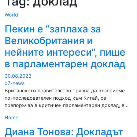
Tag:
доклад
World
Пекин е “заплаха за
Великобритания и
нейните интереси”, пише
в парламентарен доклад
30.08.2023
d7-news
Британското правителство трябва да възприеме
по-последователен подход към Китай, се
препоръчва в критичен парламентарен доклад, в…
Home
Диана Тонова: Докладът