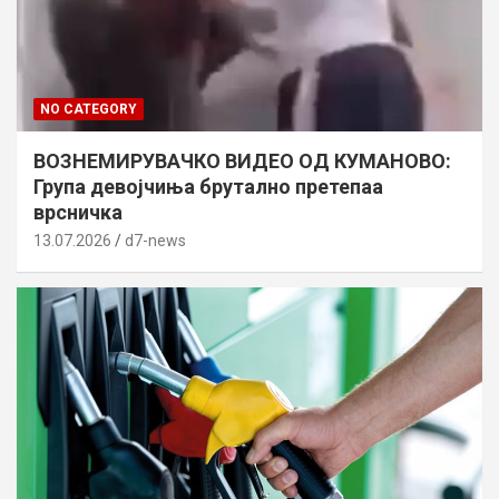
NO CATEGORY
ВОЗНЕМИРУВАЧКО ВИДЕО ОД КУМАНОВО:
Група девојчиња брутално претепаа
врсничка
13.07.2026
d7-news