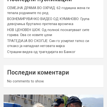
СЕМЕЈНА ДРАМА ВО ОХРИД: 62-годишна жена ги
тепала роднините по ред
ВОЗНЕМИРУВАЧКО ВИДЕО ОД КУМАНОВО: Група
девојчиња брутално претепаа врсничка
НОВ ЦЕНОВЕН ШОК: Од полноќ поскапуваат сите
горива. Ова се новите цени
ТРАГЕДИЈА ВО СКОПЈЕ: Син го усмртил татко си
откако ја нападнал неговата мајка
Страшни видеа од трагедијата во Банког
Последни коментари
No comments to show.