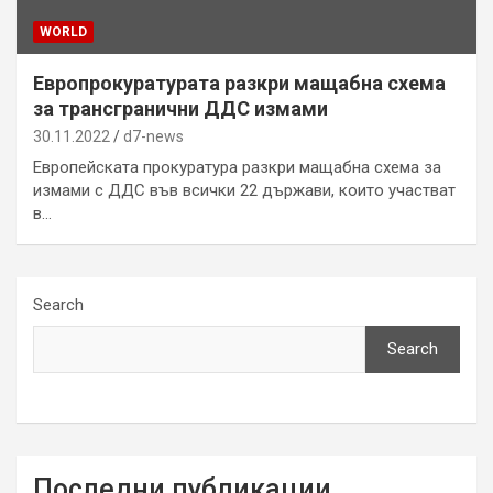
WORLD
Европрокуратурата разкри мащабна схема
за трансгранични ДДС измами
30.11.2022
d7-news
Европейската прокуратура разкри мащабна схема за
измами с ДДС във всички 22 държави, които участват
в…
Search
Search
Последни публикации