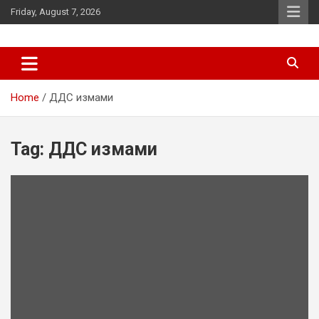
Skip
Friday, August 7, 2026
to
content
News
d7-news.com
Home
ДДС измами
Tag:
ДДС измами