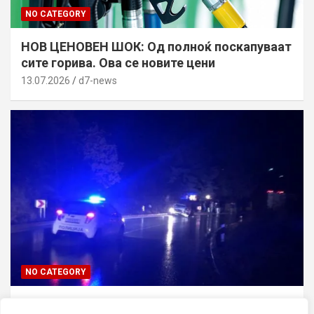
NO CATEGORY
НОВ ЦЕНОВЕН ШОК: Од полноќ поскапуваат
сите горива. Ова се новите цени
13.07.2026
d7-news
NO CATEGORY
ТРАГЕДИЈА ВО СКОПЈЕ: Син го усмртил