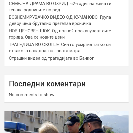
СЕМЕЈНА ДРАМА ВО ОХРИД: 62-годишна жена ги
тепала роднините по ред
ВОЗНЕМИРУВАЧКО ВИДЕО ОД КУМАНОВО: Група
девојчиња брутално претепаа врсничка
НОВ ЦЕНОВЕН ШОК: Од полноќ поскапуваат сите
горива. Ова се новите цени
ТРАГЕДИЈА ВО СКОПЈЕ: Син го усмртил татко си
откако ја нападнал неговата мајка
Страшни видеа од трагедијата во Банког
Последни коментари
No comments to show.