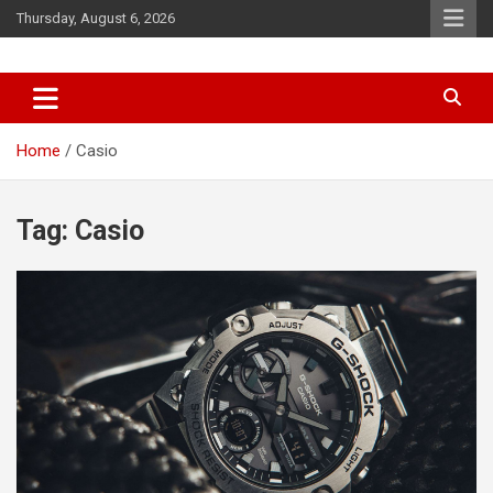
Skip
Thursday, August 6, 2026
to
content
News
d7-news.com
Home
Casio
Tag:
Casio