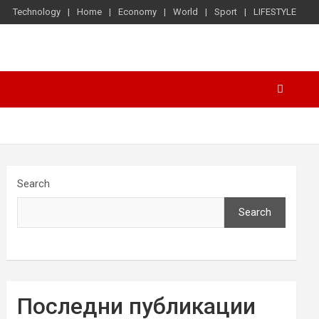
Technology
Home
Economy
World
Sport
LIFESTYLE
Search
Search
Последни публикации