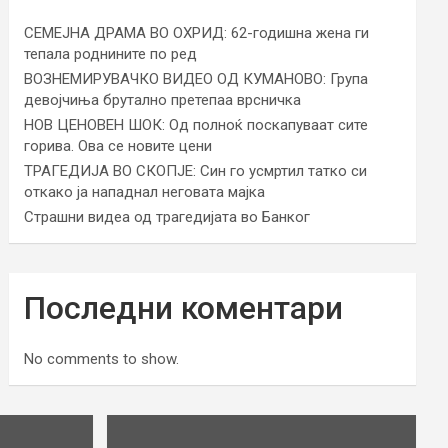
СЕМЕЈНА ДРАМА ВО ОХРИД: 62-годишна жена ги
тепала роднините по ред
ВОЗНЕМИРУВАЧКО ВИДЕО ОД КУМАНОВО: Група
девојчиња брутално претепаа врсничка
НОВ ЦЕНОВЕН ШОК: Од полноќ поскапуваат сите
горива. Ова се новите цени
ТРАГЕДИЈА ВО СКОПЈЕ: Син го усмртил татко си
откако ја нападнал неговата мајка
Страшни видеа од трагедијата во Банког
Последни коментари
No comments to show.